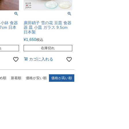
 小鉢 食器
廣田硝子 雪の花 豆皿 食器
.7cm 日本
器 皿 小皿 ガラス 9.5cm
日本製
¥
1,650
税込
れ
在庫切れ
カゴに入れる
め順
新着順
価格が安い順
価格が高い順