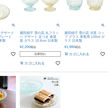
 デザート
廣田硝子 雪の花 丸フラッ
廣田硝子 雪の花 冷茶 コッ
 プレート
ペ デザート 足つき 食器
プ グラス 来客用 130ml ガ
日本製
器 ガラス 10.6cm 日本製
ラス 日本製
¥
2,200
¥
1,980
税込
税込
カゴに入れる
在庫切れ
カゴに入れる