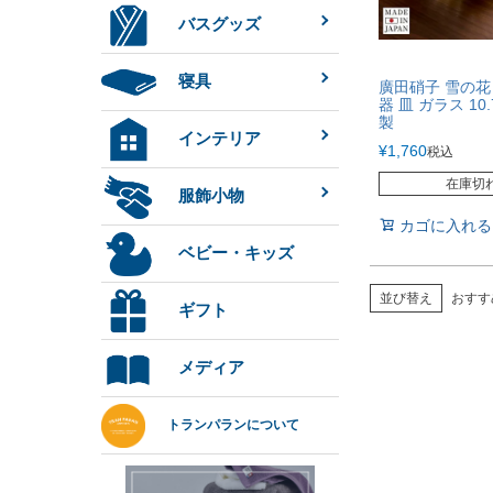
バスグッズ
寝具
廣田硝子 雪の花
器 皿 ガラス 10
製
インテリア
¥
1,760
税込
在庫切
服飾小物
カゴに入れる
ベビー・キッズ
並び替え
おすす
ギフト
メディア
トランパランについて