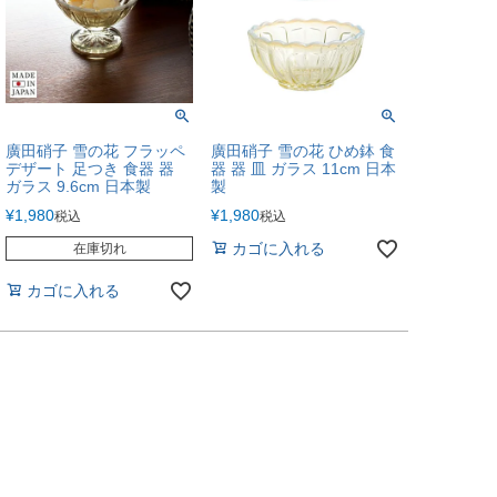
廣田硝子 雪の花 フラッペ
廣田硝子 雪の花 ひめ鉢 食
デザート 足つき 食器 器
器 器 皿 ガラス 11cm 日本
ガラス 9.6cm 日本製
製
¥
1,980
¥
1,980
税込
税込
カゴに入れる
在庫切れ
カゴに入れる