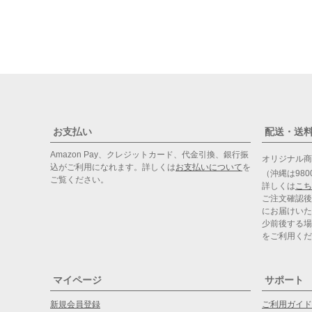
お支払い
配送・送
Amazon Pay、クレジットカード、代金引換、銀行振
オリジナル
込がご利用になれます。詳しくは
お支払いについて
を
（沖縄は98
ご覧ください。
詳しくは
こち
ご注文確認後
にお届けいた
少前後する場
をご利用くだ
マイページ
サポート
新規会員登録
ご利用ガイド