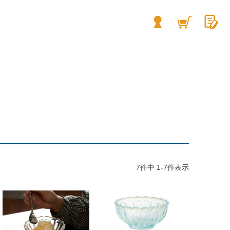
7
件中
1
-
7
件表示