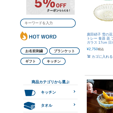
廣田硝子 雪の花
トレー 食器 器
ガラス 17cm 
¥
2,750
税込
お名前刺繍
ブランケット
カゴに入れる
ギフト
キッチン
商品カテゴリから選ぶ
キッチン
タオル