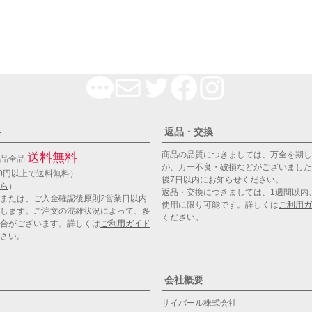
料
返品・交換
商品の品質につきましては、万全を期し
送料無料
商品全品
が、万一不良・破損などがございました
00円以上で送料無料）
後7日以内にお知らせください。
ら
）
返品・交換につきましては、1週間以内
または、ご入金確認後原則2営業日以内
使用に限り可能です。詳しくは
ご利用ガ
します。ご注文の混雑状況によって、多
ください。
合がございます。詳しくは
ご利用ガイド
さい。
会社概要
サイバール株式会社