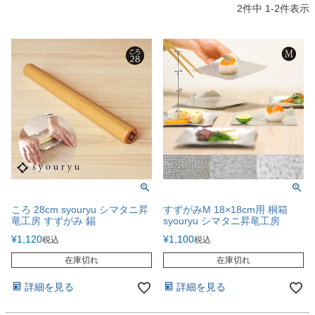
2
件中
1
-
2
件表示
ころ 28cm syouryu シマタニ昇
すずがみM 18×18cm用 桐箱
竜工房 すずがみ 錫
syouryu シマタニ昇竜工房
¥
1,120
¥
1,100
税込
税込
在庫切れ
在庫切れ
詳細を見る
詳細を見る