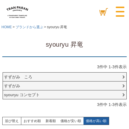
HOME
ブランドから選ぶ
syouryu 昇竜
syouryu 昇竜
3
件中
1
-
3
件表示
すずがみ ころ
すずがみ
syouryu コンセプト
3
件中
1
-
3
件表示
並び替え
おすすめ順
新着順
価格が安い順
価格が高い順