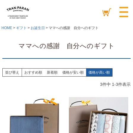
HOME
ギフト
お誕生日
ママへの感謝 自分へのギフト
ママへの感謝 自分へのギフト
並び替え
おすすめ順
新着順
価格が安い順
価格が高い順
3
件中
1
-
3
件表示