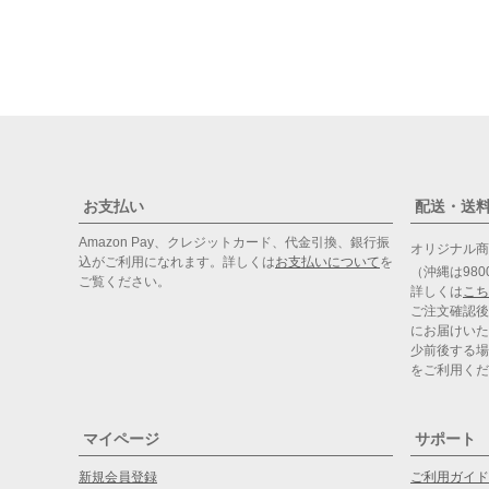
お支払い
配送・送
Amazon Pay、クレジットカード、代金引換、銀行振
オリジナル
込がご利用になれます。詳しくは
お支払いについて
を
（沖縄は98
ご覧ください。
詳しくは
こち
ご注文確認後
にお届けいた
少前後する場
をご利用くだ
マイページ
サポート
新規会員登録
ご利用ガイド