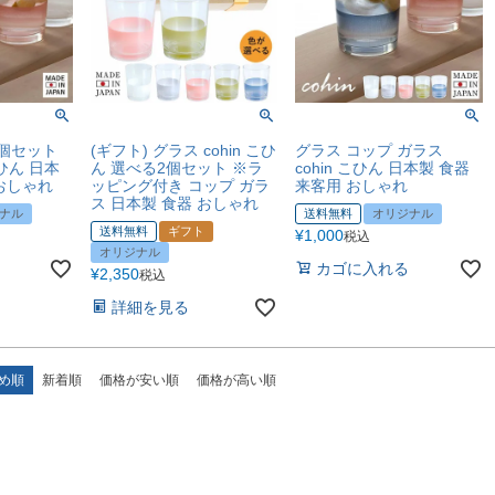
5個セット
(ギフト) グラス cohin こひ
グラス コップ ガラス
こひん 日本
ん 選べる2個セット ※ラ
cohin こひん 日本製 食器
 おしゃれ
ッピング付き コップ ガラ
来客用 おしゃれ
ス 日本製 食器 おしゃれ
ナル
送料無料
オリジナル
送料無料
ギフト
¥
1,000
税込
オリジナル
カゴに入れる
¥
2,350
税込
詳細を見る
め順
新着順
価格が安い順
価格が高い順