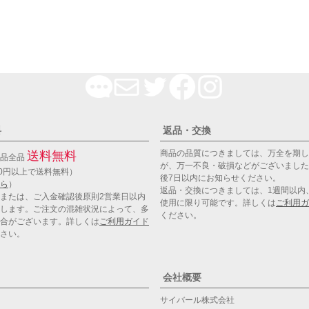
料
返品・交換
商品の品質につきましては、万全を期し
送料無料
商品全品
が、万一不良・破損などがございました
00円以上で送料無料）
後7日以内にお知らせください。
ら
）
返品・交換につきましては、1週間以内
または、ご入金確認後原則2営業日以内
使用に限り可能です。詳しくは
ご利用ガ
します。ご注文の混雑状況によって、多
ください。
合がございます。詳しくは
ご利用ガイド
さい。
会社概要
サイバール株式会社