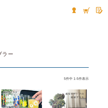
ブラー
5
件中
1
-
5
件表示