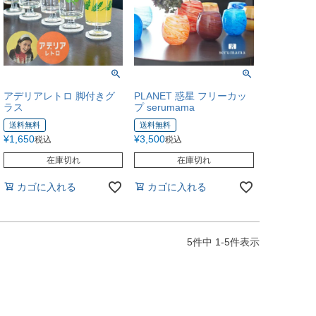
アデリアレトロ 脚付きグ
PLANET 惑星 フリーカッ
ラス
プ serumama
送料無料
送料無料
¥
1,650
¥
3,500
税込
税込
在庫切れ
在庫切れ
カゴに入れる
カゴに入れる
5
件中
1
-
5
件表示