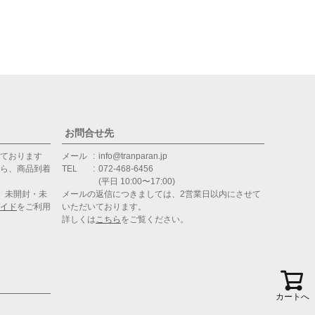
お問合せ先
ております
メール
info@tranparan.jp
ら、商品到着
TEL
072-468-6456
(平日 10:00〜17:00)
、未開封・未
メールの返信につきましては、2営業日以内にさせて
イド
をご利用
いただいております。
詳しくは
こちら
をご覧ください。
カートへ