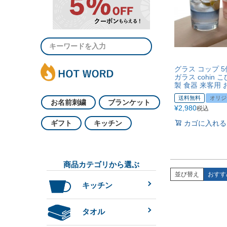
グラス コップ 
ガラス cohin 
製 食器 来客用
送料無料
オリジ
お名前刺繍
ブランケット
¥
2,980
税込
カゴに入れる
ギフト
キッチン
商品カテゴリから選ぶ
並び替え
おすす
キッチン
タオル