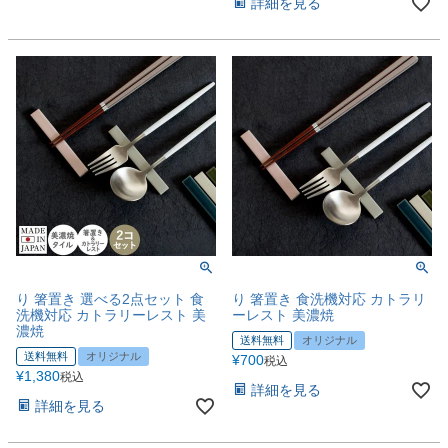
詳細を見る
り 箸置き 選べる2点セット 食
り 箸置き 食洗機対応 カトラリ
洗機対応 カトラリーレスト 美
ーレスト 美濃焼
濃焼
送料無料
オリジナル
送料無料
オリジナル
¥
700
税込
¥
1,380
税込
詳細を見る
詳細を見る