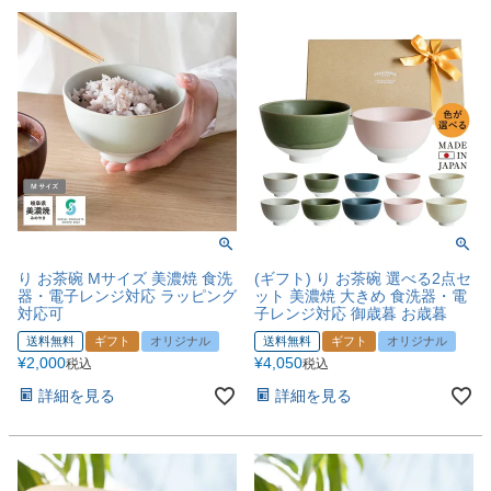
り お茶碗 Mサイズ 美濃焼 食洗
(ギフト) り お茶碗 選べる2点セ
器・電子レンジ対応 ラッピング
ット 美濃焼 大きめ 食洗器・電
対応可
子レンジ対応 御歳暮 お歳暮
送料無料
ギフト
オリジナル
送料無料
ギフト
オリジナル
¥
2,000
¥
4,050
税込
税込
詳細を見る
詳細を見る