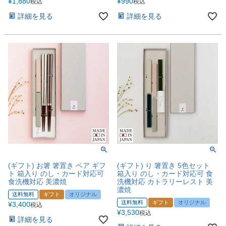
¥
1,880
¥
990
税込
税込
詳細を見る
詳細を見る
(ギフト) お箸 箸置き ペア ギフ
(ギフト) り 箸置き 5色セット
ト 箱入り のし・カード対応可
箱入り のし・カード対応可 食
食洗機対応 美濃焼
洗機対応 カトラリーレスト 美
濃焼
送料無料
ギフト
オリジナル
送料無料
ギフト
オリジナル
¥
3,400
税込
¥
3,530
税込
詳細を見る