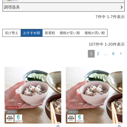
調理器具
7
件中
1
-
7
件表示
並び替え
おすすめ順
新着順
価格が安い順
価格が高い順
107
件中
1
-
20
件表示
1
2
…
6