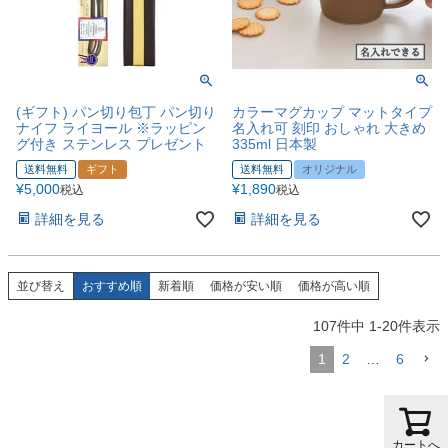
(ギフト) パン切り包丁 パン切り
カラーマグカップ マットタイプ
ナイフ ライヨール ※ラッピン
名入れ可 刻印 おしゃれ 大きめ
グ付き ステンレス プレゼント
335ml 日本製
送料無料
ギフト
送料無料
オリジナル
¥
5,000
¥
1,890
税込
税込
詳細を見る
詳細を見る
並び替え
おすすめ順
新着順
価格が安い順
価格が高い順
107
件中
1
-
20
件表示
1
2
…
6
カートへ