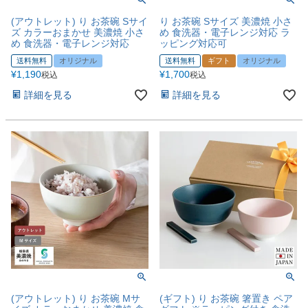
(アウトレット) り お茶碗 Sサイ
り お茶碗 Sサイズ 美濃焼 小さ
ズ カラーおまかせ 美濃焼 小さ
め 食洗器・電子レンジ対応 ラ
め 食洗器・電子レンジ対応
ッピング対応可
送料無料
オリジナル
送料無料
ギフト
オリジナル
¥
1,190
¥
1,700
税込
税込
詳細を見る
詳細を見る
(アウトレット) り お茶碗 Mサ
(ギフト) り お茶碗 箸置き ペア