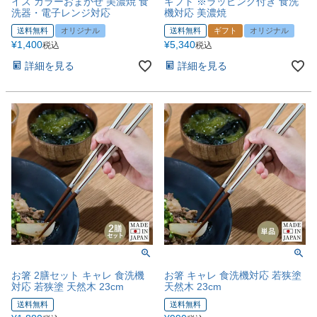
イズ カラーおまかせ 美濃焼 食
ギフト ※ラッピング付き 食洗
洗器・電子レンジ対応
機対応 美濃焼
送料無料
オリジナル
送料無料
ギフト
オリジナル
¥
1,400
¥
5,340
税込
税込
詳細を見る
詳細を見る
お箸 2膳セット キャレ 食洗機
お箸 キャレ 食洗機対応 若狭塗
対応 若狭塗 天然木 23cm
天然木 23cm
送料無料
送料無料