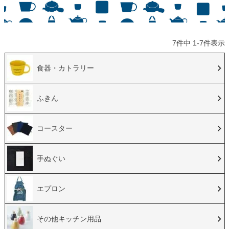
7
件中
1
-
7
件表示
食器・カトラリー
ふきん
コースター
手ぬぐい
エプロン
その他キッチン用品