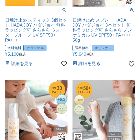
日焼け止め スティック 3個セッ
日焼け止め スプレー HADA
ト HADA JOY ハダジョイ 無料
JOY ハダジョイ 3本セット 無
ラッピング可 さらさら ウォー
料ラッピング可 さらさら ノン
タープルーフ UV SPF50+
ケミカル UV SPF50+ PA++++
PA++++
50g
送料無料
オリジナル
送料無料
オリジナル
¥
5,100
¥
5,640
税込
税込
詳細を見る
詳細を見る