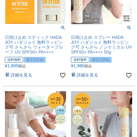
日焼け止め スティック HADA
日焼け止め スプレー HADA
JOY ハダジョイ 無料ラッピン
JOY ハダジョイ 無料ラッピン
グ可 さらさら ウォータープル
グ可 さらさら ノンケミカル UV
ーフ UV SPF50+ PA++++
SPF50+ PA++++ 50g
送料無料
オリジナル
送料無料
オリジナル
¥
1,800
¥
1,980
税込
税込
詳細を見る
詳細を見る