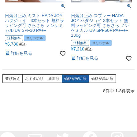
日焼け止め ミスト HADA JOY
日焼け止め スプレー HADA
ハダジョイ 3本セット 無料ラ
JOY ハダジョイ 3本セット 無
ッピング可 さらさら ノンケミ
料ラッピング可 さらさら ノン
カル UV SPF30 PA++
ケミカル UV SPF50+ PA++++
130g
送料無料
オリジナル
送料無料
オリジナル
¥
6,780
税込
¥
7,210
税込
詳細を見る
詳細を見る
並び替え
おすすめ順
新着順
価格が安い順
価格が高い順
8
件中
1
-
8
件表示