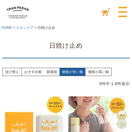
HOME
スキンケア
日焼け止め
日焼け止め
並び替え
おすすめ順
新着順
価格が安い順
価格が高い順
8
件中
1
-
8
件表示