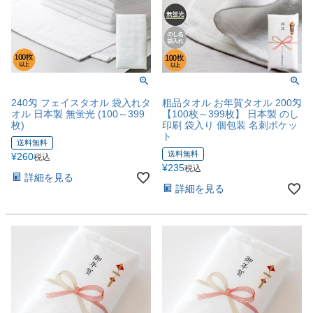
240匁 フェイスタオル 袋入れタ
粗品タオル お年賀タオル 200匁
オル 日本製 無蛍光 (100～399
【100枚～399枚】 日本製 のし
枚)
印刷 袋入り 個包装 名刺ポケッ
ト
送料無料
送料無料
¥
260
税込
¥
235
税込
詳細を見る
詳細を見る