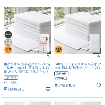
粗品タオル お年賀タオル 240匁
240匁 フェイスタオル 袋入れタ
【50枚～99枚】 日本製 のし印
オル 日本製 無蛍光 (50～99枚)
刷 袋入り 個包装 名刺ポケット
送料無料
送料無料
¥
290
税込
¥
295
税込
詳細を見る
詳細を見る