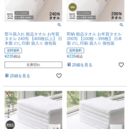
熨斗袋入れ 粗品タオル お年賀
即納 粗品タオル お年賀タオル
タオル 240匁 【400枚以上】 日
200匁 【100枚～399枚】 日本
本製 のし印刷 袋入り 個包装
製 のし印刷 袋入り 個包装
送料無料
送料無料
¥
235
¥
235
税込
税込
詳細を見る
在庫切れ
詳細を見る