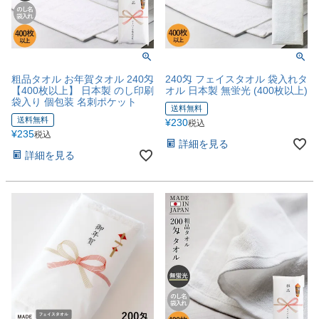
粗品タオル お年賀タオル 240匁
240匁 フェイスタオル 袋入れタ
【400枚以上】 日本製 のし印刷
オル 日本製 無蛍光 (400枚以上)
袋入り 個包装 名刺ポケット
送料無料
送料無料
¥
230
税込
¥
235
税込
詳細を見る
詳細を見る