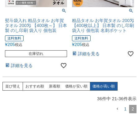
熨斗袋入れ 粗品タオル お年賀
粗品タオル お年賀タオル 200匁
タオル 200匁 【400枚～】 日本
【400枚以上】 日本製 のし印刷
製 のし印刷 袋入り 個包装
袋入り 個包装 名刺ポケット
送料無料
送料無料
¥
205
¥
205
税込
税込
詳細を見る
在庫切れ
詳細を見る
並び替え
おすすめ順
新着順
価格が安い順
価格が高い順
36
件中
21
-
36
件表示
1
2