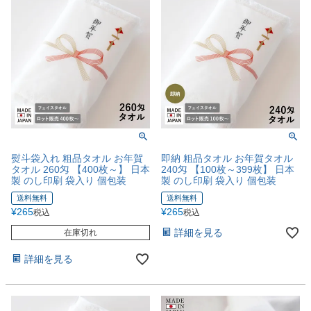
熨斗袋入れ 粗品タオル お年賀
即納 粗品タオル お年賀タオル
タオル 260匁 【400枚～】 日本
240匁 【100枚～399枚】 日本
製 のし印刷 袋入り 個包装
製 のし印刷 袋入り 個包装
送料無料
送料無料
¥
265
¥
265
税込
税込
詳細を見る
在庫切れ
詳細を見る