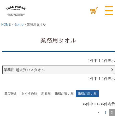
HOME
タオル
業務用タオル
業務用タオル
1
件中
1
-
1
件表示
業務用 超大判バスタオル
1
件中
1
-
1
件表示
並び替え
おすすめ順
新着順
価格が安い順
価格が高い順
36
件中
21
-
36
件表示
1
2