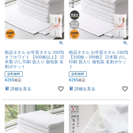
粗品タオル お年賀タオル 260匁
粗品タオル お年賀タオル 240匁
オフホワイト 【400枚以上】 日
【100枚～399枚】 日本製 のし
本製 のし印刷 袋入り 個包装 名
印刷 袋入り 個包装 名刺ポケッ
刺ポケット
ト
送料無料
送料無料
¥
265
¥
265
税込
税込
詳細を見る
詳細を見る