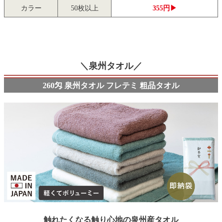
カラー
50枚以上
355円▶
＼泉州タオル／
260匁 泉州タオル フレテミ 粗品タオル
触れたくなる触り心地の泉州産タオル