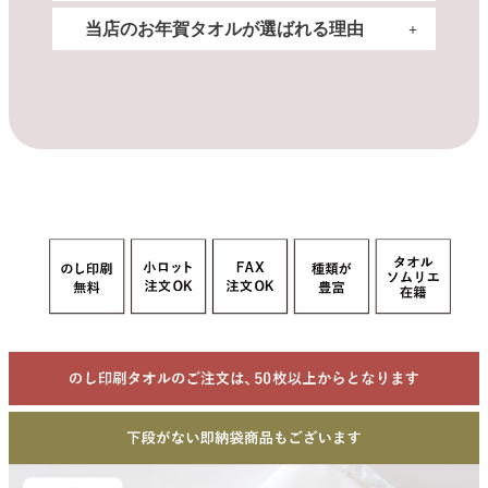
されます。
そのほか、引越しや退職時のご挨拶、自治会・町
ており、名入れすることでさりげない宣伝効果も
タオルは1枚ずつ丁寧に包装されており、手渡し
当店のお年賀タオルが選ばれる理由
内会など地域での記念品としても重宝されていま
期待できます。
200匁は洗いやすく絞りやすい厚みで、温泉やお
しやすい形に仕上げられているのが特徴です。
す。
のし紙を添えることで丁寧な印象を与えることが
風呂などに最適な厚み。厚みを抑える分リーズナ
でき、贈る相手への気遣いや誠意が伝わります。
ブルで、たくさんお配りになられる方におすすめ
お年賀などのご挨拶で定番の200匁タオルから、
さらに、吸水力が高く、高品質な泉州・今治タオ
です。240匁、260匁は厚手で旅館やホテルでも使
厚手の260匁タオル、祝いの意味が込められた柄
ルは誰にとっても使いやすい日用品のため、実用
用される厚み。高品質な印象を与えたい場合に。
が入った今治タオルなど様々なタオルをご用意し
的で喜ばれる贈り物として人気です。
柄入りやカラーバリエーションが豊富な今治タオ
ております。
ルは、他とは一味違うものを送りたい方にぴった
シーンや用途に合わせて幅広くお選びいただけま
り。用途に合わせてお選びください。
す。
また、ポケット付きの袋に梱包しているため、名
刺だけでなく、ショップカードやクーポンといっ
た販促品もお入れいただけます。