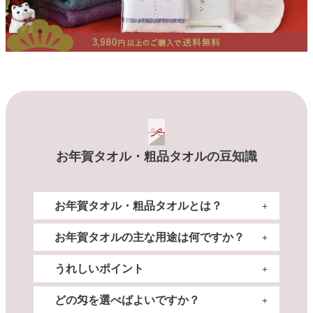
お年賀タオル・粗品タオルの豆知識
お年賀タオル・粗品タオルとは？
お年賀タオルの主な用途は何ですか？
熨斗（のし）紙が付いた名入れタオルのことを指
します。
うれしいポイント
熨斗は、贈り物に気持ちを添えるための伝統的な
年末年始のご挨拶をはじめ、企業や店舗のご挨拶
飾りで、表書き（例：ご挨拶、御年賀）や、贈り
回りなどの販促活動に、新規オープンや周年記念
どの匁を選べばよいですか？
主の名前（会社名・店舗名・個人名など）が印刷
のノベルティとして広く活用されています。
1枚あたり数百円とコストパフォーマンスに優れ