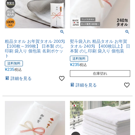
粗品タオル お年賀タオル 200匁
熨斗袋入れ 粗品タオル お年賀
【100枚～399枚】 日本製 のし
タオル 240匁 【400枚以上】 日
印刷 袋入り 個包装 名刺ポケッ
本製 のし印刷 袋入り 個包装
ト
送料無料
送料無料
¥
235
税込
¥
235
税込
在庫切れ
詳細を見る
詳細を見る