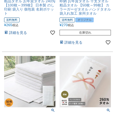
粗品タオル お年賀タオル 240匁
即納 お年賀タオル 干支タオル
【100枚～399枚】 日本製 のし
粗品タオル 【50枚～99枚】 カ
印刷 袋入り 個包装 名刺ポケッ
ラーガーゼタオル ハンドタオル
ト
袋入れ加工 泉州タオル
送料無料
送料無料
オリジナル
¥
265
¥
270
税込
税込
詳細を見る
在庫切れ
詳細を見る