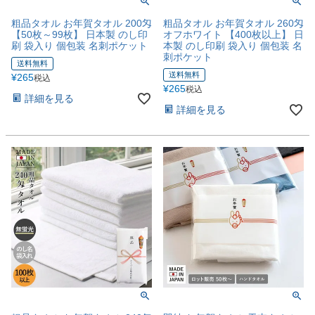
粗品タオル お年賀タオル 200匁
粗品タオル お年賀タオル 260匁
【50枚～99枚】 日本製 のし印
オフホワイト 【400枚以上】 日
刷 袋入り 個包装 名刺ポケット
本製 のし印刷 袋入り 個包装 名
刺ポケット
送料無料
送料無料
¥
265
税込
¥
265
税込
詳細を見る
詳細を見る