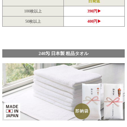
日発送
100枚以上
390円▶
50枚以上
400円▶
240匁 日本製 粗品タオル