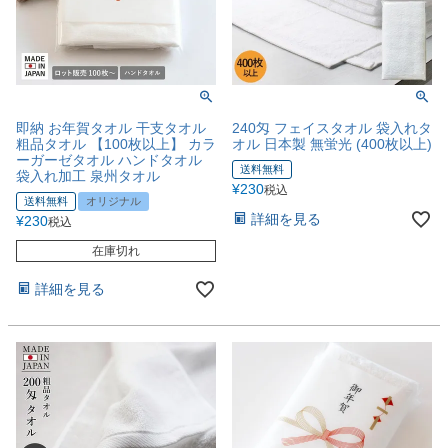
即納 お年賀タオル 干支タオル
240匁 フェイスタオル 袋入れタ
粗品タオル 【100枚以上】 カラ
オル 日本製 無蛍光 (400枚以上)
ーガーゼタオル ハンドタオル
送料無料
袋入れ加工 泉州タオル
¥
230
税込
送料無料
オリジナル
詳細を見る
¥
230
税込
在庫切れ
詳細を見る