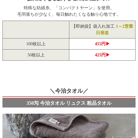
特殊な紡績糸、「コンパクトヤーン」を使用。
毛羽落ちが少なく、毎日触れたくなる触り心地です。
【即納袋】袋入れ加工
1～2営業
日発送
100枚以上
455円▶
50枚以上
425円▶
＼今治タオル／
350匁 今治タオル リュクス 粗品タオル