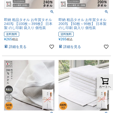
即納 粗品タオル お年賀タオル
即納 粗品タオル お年賀タオル
240匁 【100枚～399枚】 日本
200匁 【50枚～99枚】 日本製
製 のし印刷 袋入り 個包装
のし印刷 袋入り 個包装
送料無料
送料無料
¥
265
¥
265
税込
税込
詳細を見る
詳細を見る
カートへ