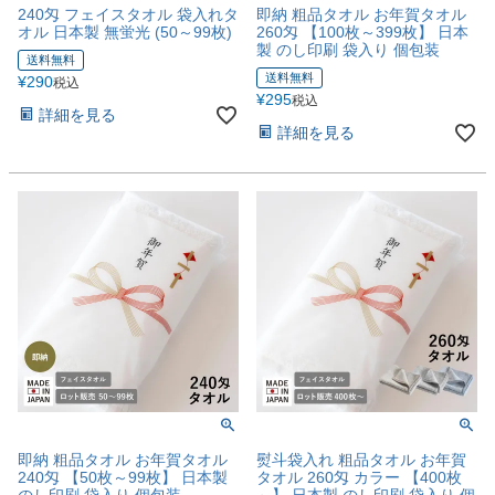
240匁 フェイスタオル 袋入れタ
即納 粗品タオル お年賀タオル
オル 日本製 無蛍光 (50～99枚)
260匁 【100枚～399枚】 日本
製 のし印刷 袋入り 個包装
送料無料
送料無料
¥
290
税込
¥
295
税込
詳細を見る
詳細を見る
即納 粗品タオル お年賀タオル
熨斗袋入れ 粗品タオル お年賀
240匁 【50枚～99枚】 日本製
タオル 260匁 カラー 【400枚
のし印刷 袋入り 個包装
～】 日本製 のし印刷 袋入り 個