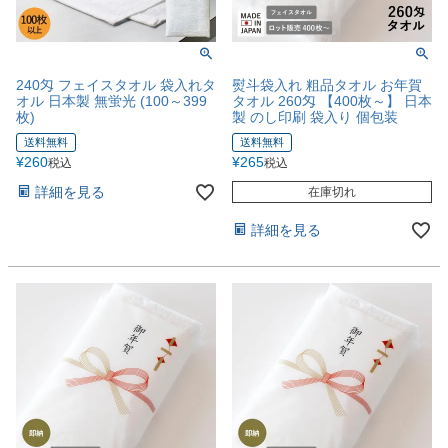
240匁 フェイスタオル 袋入れタ
熨斗袋入れ 粗品タオル お年賀
オル 日本製 無蛍光 (100～399
タオル 260匁 【400枚～】 日本
枚)
製 のし印刷 袋入り 個包装
送料無料
送料無料
¥
260
¥
265
税込
税込
詳細を見る
在庫切れ
詳細を見る