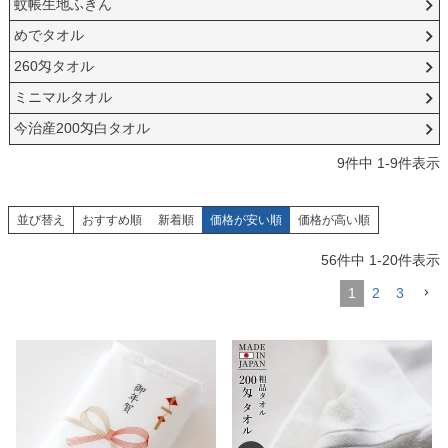
蚊帳生地ふきん
めでタオル
260匁タオル
ミニマルタオル
今治産200匁白タオル
9
件中
1
-
9
件表示
並び替え
おすすめ順
新着順
価格が安い順
価格が高い順
56
件中
1
-
20
件表示
1
2
3