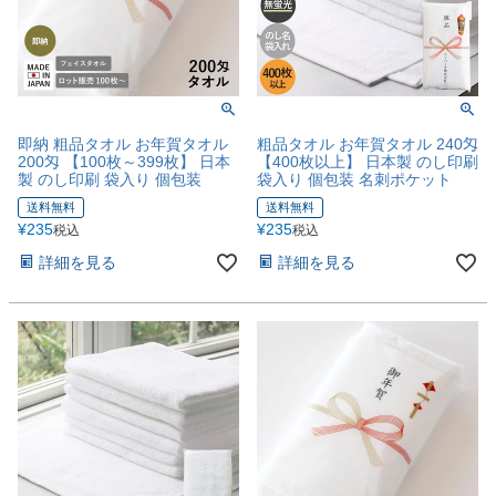
即納 粗品タオル お年賀タオル
粗品タオル お年賀タオル 240匁
200匁 【100枚～399枚】 日本
【400枚以上】 日本製 のし印刷
製 のし印刷 袋入り 個包装
袋入り 個包装 名刺ポケット
送料無料
送料無料
¥
235
¥
235
税込
税込
詳細を見る
詳細を見る