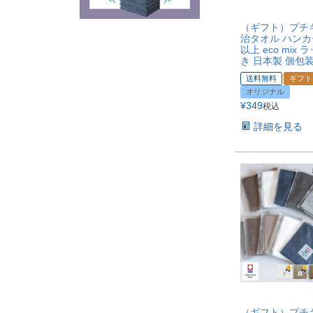
（ギフト）プチ
治タオル ハンカチ
以上 eco mix
き 日本製 個包
送料無料
ギフト
オリジナル
¥
349
税込
詳細を見る
（ギフト）プチ