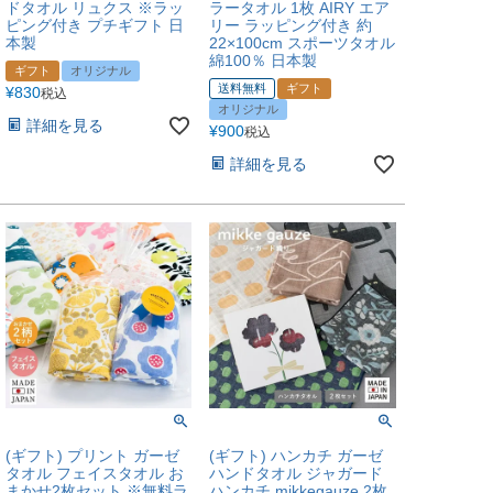
ドタオル リュクス ※ラッ
ラータオル 1枚 AIRY エア
ピング付き プチギフト 日
リー ラッピング付き 約
本製
22×100cm スポーツタオル
綿100％ 日本製
ギフト
オリジナル
送料無料
ギフト
¥
830
税込
オリジナル
詳細を見る
¥
900
税込
詳細を見る
(ギフト) プリント ガーゼ
(ギフト) ハンカチ ガーゼ
タオル フェイスタオル お
ハンドタオル ジャガード
まかせ2枚セット ※無料ラ
ハンカチ mikkegauze 2枚