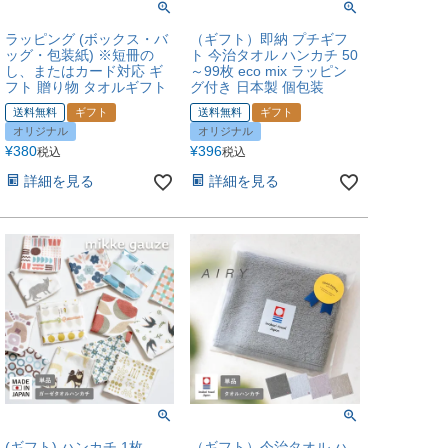
ラッピング (ボックス・バ
（ギフト）即納 プチギフ
ッグ・包装紙) ※短冊の
ト 今治タオル ハンカチ 50
し、またはカード対応 ギ
～99枚 eco mix ラッピン
フト 贈り物 タオルギフト
グ付き 日本製 個包装
送料無料
ギフト
送料無料
ギフト
オリジナル
オリジナル
¥
380
¥
396
税込
税込
詳細を見る
詳細を見る
(ギフト) ハンカチ 1枚
（ギフト）今治タオル ハ