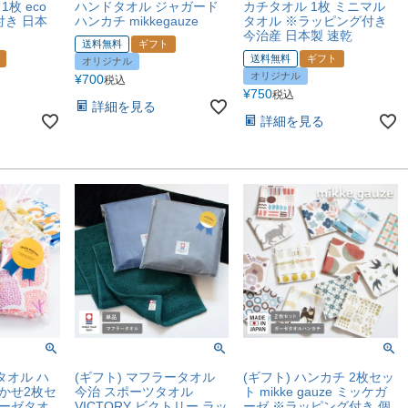
枚 eco
ハンドタオル ジャガード
カチタオル 1枚 ミニマル
付き 日本
ハンカチ mikkegauze
タオル ※ラッピング付き
今治産 日本製 速乾
送料無料
ギフト
送料無料
ギフト
オリジナル
オリジナル
¥
700
税込
¥
750
税込
詳細を見る
詳細を見る
タオル ハ
(ギフト) マフラータオル
(ギフト) ハンカチ 2枚セッ
かせ2枚セ
今治 スポーツタオル
ト mikke gauze ミッケガ
ガーゼタオ
VICTORY ビクトリー ラッ
ーゼ ※ラッピング付き 個