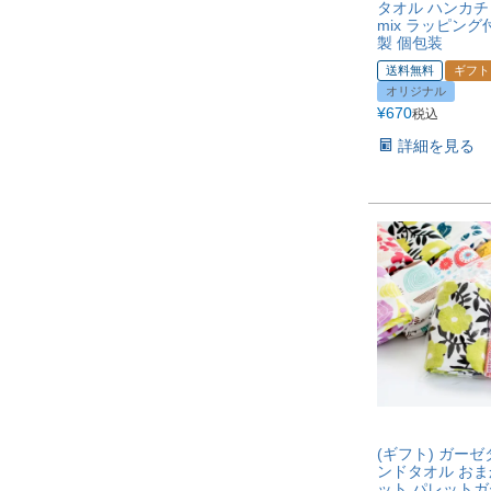
タオル ハンカチ 1
mix ラッピング
製 個包装
送料無料
ギフト
オリジナル
¥
670
税込
詳細を見る
(ギフト) ガーゼ
ンドタオル おま
ット パレット