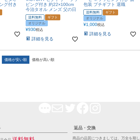
ピング付き
ピング付き 約22×100cm
包装 プチギフト 退職
今治タオル メンズ 父の日
送料無料
ギフト
送料無料
ギフト
オリジナル
オリジナル
¥
1,000
税込
¥
930
税込
詳細を見る
詳細を見る
価格が安い順
価格が高い順
料
返品・交換
商品の品質につきましては、万全を期し
送料無料