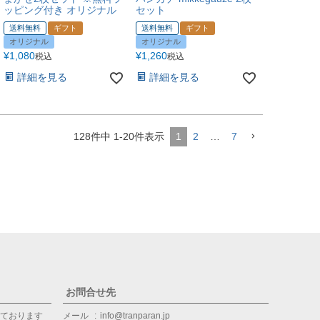
ッピング付き オリジナル
セット
送料無料
ギフト
送料無料
ギフト
オリジナル
オリジナル
¥
1,080
¥
1,260
税込
税込
詳細を見る
詳細を見る
128
件中
1
-
20
件表示
1
2
…
7
お問合せ先
ております
メール
info@tranparan.jp