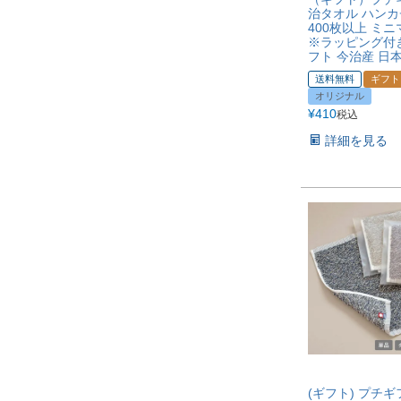
治タオル ハン
400枚以上 ミ
※ラッピング付
フト 今治産 日
送料無料
ギフト
オリジナル
¥
410
税込
詳細を見る
(ギフト) プチギ