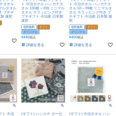
カチタオル
ト 今治タオル ハンカチタ
ト 今治タオル ハンカチタ
ニマルタオル
オル 100枚～399 ミニマル
オル 50～99枚 ミニマルタ
き プチギ
タオル ※ラッピング付き
オル ※ラッピング付き プ
本製 速乾
プチギフト 今治産 日本製
チギフト 今治産 日本製 速
速乾
乾
送料無料
ギフト
送料無料
ギフト
オリジナル
オリジナル
¥
440
¥
460
税込
税込
詳細を見る
詳細を見る
フト 今治
(ギフト) ハンカチ ガーゼ
(ギフト) 今治タオル ハン