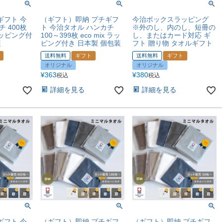
ギフト 今
（ギフト）即納 プチギフ
今治ボックスラッピング
 400枚
ト 今治タオル ハンカチ
※外のし、内のし、短冊の
 ラッピング付
100～399枚 eco mix ラッ
し、またはカード対応 ギ
装
ピング付き 日本製 個包装
フト 贈り物 タオルギフト
送料無料
ギフト
送料無料
ギフト
オリジナル
オリジナル
¥
363
¥
380
税込
税込
詳細を見る
詳細を見る
ギフト 今
（ギフト）即納 プチギフ
（ギフト）即納 プチギフ