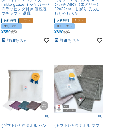
mikke gauze ミッケガーゼ
ンカチ AIRY（エアリー）
※ラッピング付き 個包装
22×22cm｜甘撚りでふん
プチギフト 退職
わりやわらか
送料無料
ギフト
送料無料
ギフト
オリジナル
オリジナル
¥
550
¥
660
税込
税込
詳細を見る
詳細を見る
(ギフト) 今治タオル ハン
(ギフト) 今治タオル マフ