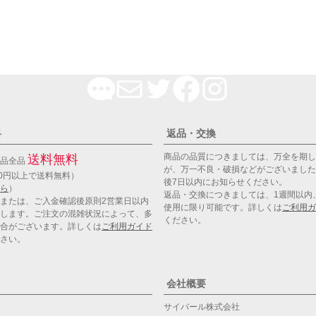
料
返品・交換
商品の品質につきましては、万全を期し
送料無料
商品全品
が、万一不良・破損などがございました
00円以上で送料無料）
後7日以内にお知らせください。
ら
）
返品・交換につきましては、1週間以内
または、ご入金確認後原則2営業日以内
使用に限り可能です。詳しくは
ご利用ガ
します。ご注文の混雑状況によって、多
ください。
合がございます。詳しくは
ご利用ガイド
さい。
会社概要
サイバール株式会社