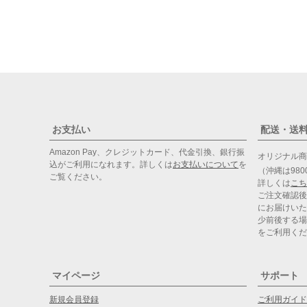
お支払い
配送・送
Amazon Pay、クレジットカード、代金引換、銀行振
オリジナル
込がご利用になれます。詳しくは
お支払いについて
を
（沖縄は98
ご覧ください。
詳しくは
こち
ご注文確認後
にお届けいた
少前後する場
をご利用くだ
マイページ
サポート
新規会員登録
ご利用ガイド