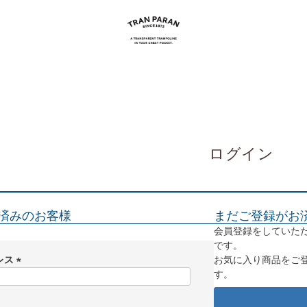
ログイン
済みのお客様
まだご登録がお
会員登録をしていた
です。
レス
お気に入り商品をご
す。
(
必
須