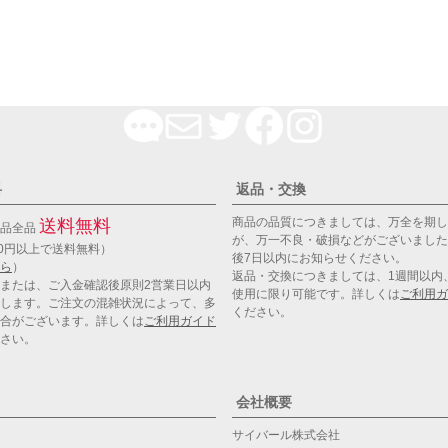
料
返品・交換
商品の品質につきましては、万全を期し
送料無料
商品全品
が、万一不良・破損などがございました
00円以上で送料無料）
後7日以内にお知らせください。
ら
）
返品・交換につきましては、1週間以内
または、ご入金確認後原則2営業日以内
使用に限り可能です。詳しくは
ご利用ガ
します。ご注文の混雑状況によって、多
ください。
合がございます。詳しくは
ご利用ガイド
さい。
会社概要
サイバール株式会社