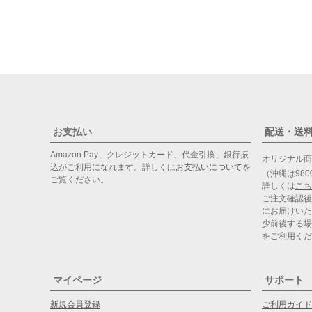
お支払い
配送・送
Amazon Pay、クレジットカード、代金引換、銀行振
オリジナル
込がご利用になれます。詳しくは
お支払いについて
を
（沖縄は98
ご覧ください。
詳しくは
こち
ご注文確認後
にお届けいた
少前後する場
をご利用くだ
マイページ
サポート
新規会員登録
ご利用ガイド