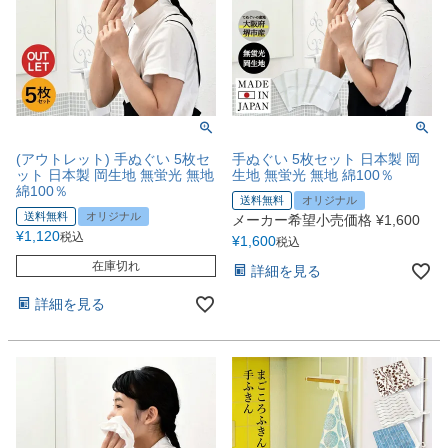
(アウトレット) 手ぬぐい 5枚セ
手ぬぐい 5枚セット 日本製 岡
ット 日本製 岡生地 無蛍光 無地
生地 無蛍光 無地 綿100％
綿100％
送料無料
オリジナル
送料無料
オリジナル
メーカー希望小売価格
¥
1,600
¥
1,120
税込
¥
1,600
税込
在庫切れ
詳細を見る
詳細を見る