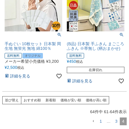
手ぬぐい 10枚セット 日本製 岡
(B品) 日本製 手ふきん まごころ
生地 無蛍光 無地 綿100％
ふきん ※帯無し (柄おまかせ)
送料無料
オリジナル
送料無料
メーカー希望小売価格
¥
3,200
¥
450
税込
¥
2,500
税込
在庫切れ
詳細を見る
詳細を見る
並び替え
おすすめ順
新着順
価格が安い順
価格が高い順
64
件中
61
-
64
件表示
1
…
3
4