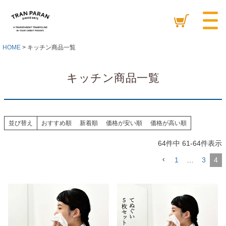
HOME
キッチン商品一覧
キッチン商品一覧
並び替え
おすすめ順
新着順
価格が安い順
価格が高い順
64
件中
61
-
64
件表示
1
…
3
4