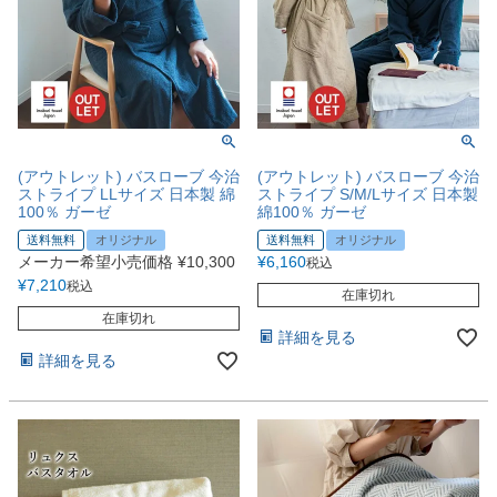
(アウトレット) バスローブ 今治
(アウトレット) バスローブ 今治
ストライプ LLサイズ 日本製 綿
ストライプ S/M/Lサイズ 日本製
100％ ガーゼ
綿100％ ガーゼ
送料無料
オリジナル
送料無料
オリジナル
メーカー希望小売価格
¥
10,300
¥
6,160
税込
¥
7,210
税込
在庫切れ
在庫切れ
詳細を見る
詳細を見る