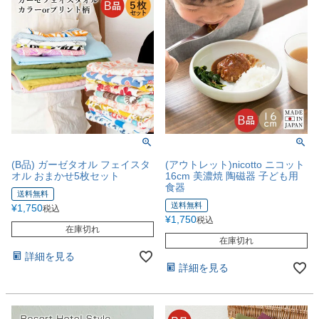
(B品) ガーゼタオル フェイスタ
(アウトレット)nicotto ニコット
オル おまかせ5枚セット
16cm 美濃焼 陶磁器 子ども用
食器
送料無料
送料無料
¥
1,750
税込
¥
1,750
税込
在庫切れ
在庫切れ
詳細を見る
詳細を見る