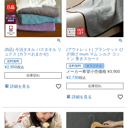
(B品) 今治タオル バスタオル リ
(アウトレット) ブランケット ひ
ュクス (カラーおまかせ)
ざ掛け mum マム シルク コッ
トン 巻きスカート
送料無料
送料無料
オリジナル
¥
2,950
税込
メーカー希望小売価格
¥
3,900
在庫切れ
¥
2,730
税込
詳細を見る
在庫切れ
詳細を見る