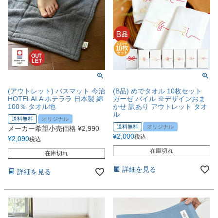
(アウトレット) バスマット 今治
(B品) めでタオル 10枚セット
HOTELALA ホテララ 日本製 綿
ガーゼ パイル ※デザインおま
100％ タオル地
かせ 訳あり アウトレット タオ
ル
送料無料
オリジナル
送料無料
オリジナル
メーカー希望小売価格
¥
2,990
¥
2,000
税込
¥
2,090
税込
在庫切れ
在庫切れ
詳細を見る
詳細を見る