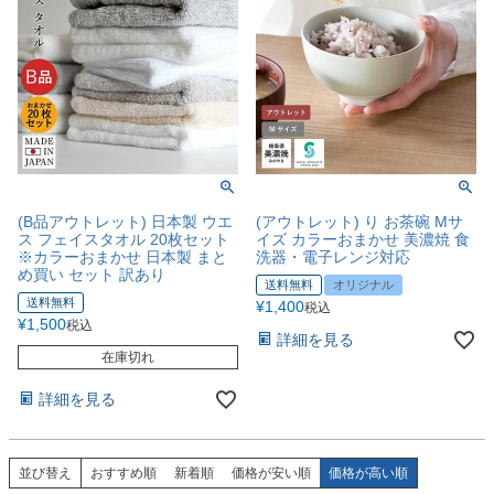
(B品アウトレット) 日本製 ウエ
(アウトレット) り お茶碗 Mサ
ス フェイスタオル 20枚セット
イズ カラーおまかせ 美濃焼 食
※カラーおまかせ 日本製 まと
洗器・電子レンジ対応
め買い セット 訳あり
送料無料
オリジナル
送料無料
¥
1,400
税込
¥
1,500
税込
詳細を見る
在庫切れ
詳細を見る
並び替え
おすすめ順
新着順
価格が安い順
価格が高い順