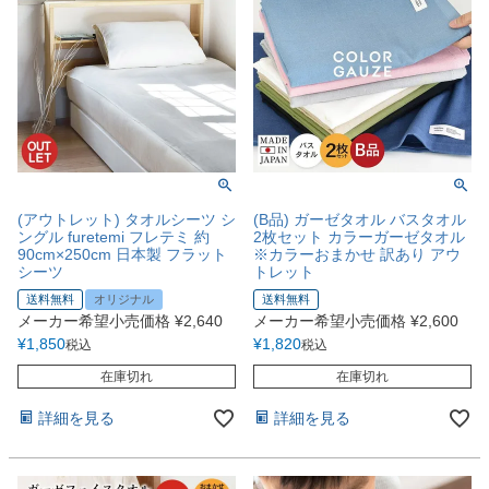
(アウトレット) タオルシーツ シ
(B品) ガーゼタオル バスタオル
ングル furetemi フレテミ 約
2枚セット カラーガーゼタオル
90cm×250cm 日本製 フラット
※カラーおまかせ 訳あり アウ
シーツ
トレット
送料無料
オリジナル
送料無料
メーカー希望小売価格
¥
2,640
メーカー希望小売価格
¥
2,600
¥
1,850
¥
1,820
税込
税込
在庫切れ
在庫切れ
詳細を見る
詳細を見る