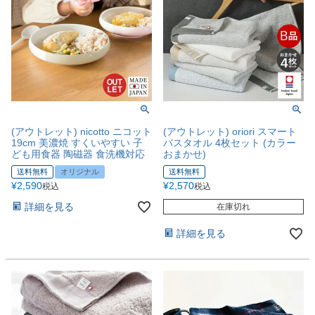
(アウトレット) nicotto ニコット
(アウトレット) oriori スマート
19cm 美濃焼 すくいやすい 子
バスタオル 4枚セット (カラー
ども用食器 陶磁器 食洗機対応
おまかせ)
送料無料
オリジナル
送料無料
¥
2,590
¥
2,570
税込
税込
詳細を見る
在庫切れ
詳細を見る