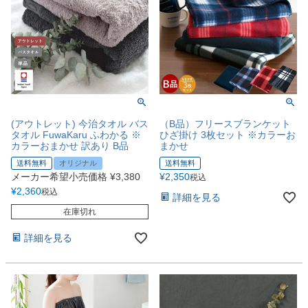
(アウトレット) 今治タオル バス
（B品）フリースブランケット
タオル FuwaKaru ふわかる ※
ひざ掛け 3枚セット ※カラーお
カラーおまかせ 訳あり B品
まかせ
送料無料
オリジナル
送料無料
メーカー希望小売価格
¥
3,380
¥
2,350
税込
¥
2,360
税込
詳細を見る
在庫切れ
詳細を見る