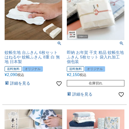
蚊帳生地 台ふきん 6枚セット
即納 お年賀 干支 粗品 蚊帳生地
はねるや 蚊帳ふきん 8重 白 無
ふきん 5枚セット 袋入れ加工
地 日本製
個包装
送料無料
オリジナル
送料無料
オリジナル
¥
2,090
¥
2,150
税込
税込
詳細を見る
在庫切れ
詳細を見る