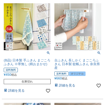
(B品) 日本製 手ふきん まごころ
台ふきん 長しかく まごころふ
ふきん ※帯無し (柄おまかせ)
きん 日本製 蚊帳ふきん 奈良県
産
送料無料
送料無料
オリジナル
¥
450
税込
¥
660
税込
在庫切れ
詳細を見る
詳細を見る