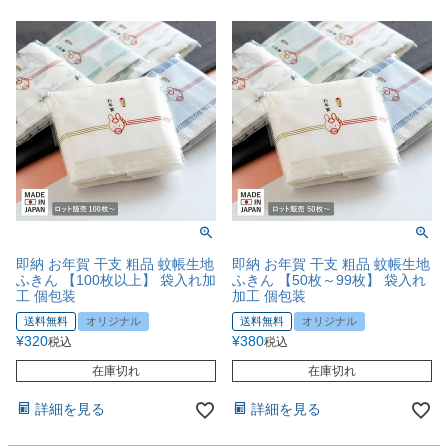
即納 お年賀 干支 粗品 蚊帳生地
即納 お年賀 干支 粗品 蚊帳生地
ふきん 【100枚以上】 袋入れ加
ふきん 【50枚～99枚】 袋入れ
工 個包装
加工 個包装
送料無料
オリジナル
送料無料
オリジナル
¥
320
¥
380
税込
税込
在庫切れ
在庫切れ
詳細を見る
詳細を見る