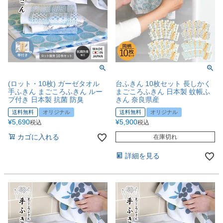
(ロット・10枚) ガーゼタオル
台ふきん 10枚セット 長しかく
手ふきん まごころふきん ルー
まごころふきん 日本製 蚊帳ふ
プ付き 日本製 抗菌 防臭
きん 奈良県産
送料無料
オリジナル
送料無料
オリジナル
¥
5,690
¥
5,900
税込
税込
カゴに入れる
在庫切れ
詳細を見る