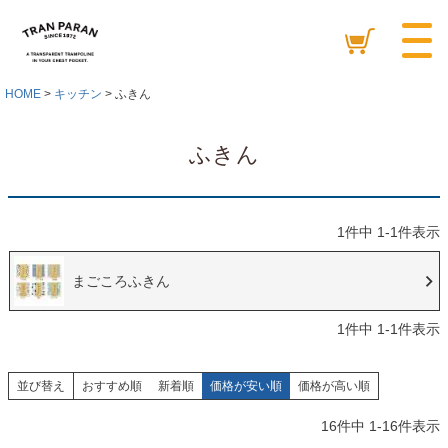
HOME
キッチン
ふきん
ふきん
1
件中
1
-
1
件表示
まごころふきん
1
件中
1
-
1
件表示
並び替え
おすすめ順
新着順
価格が安い順
価格が高い順
16
件中
1
-
16
件表示