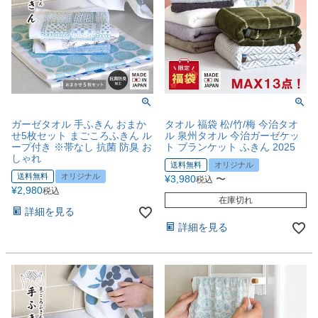
ガーゼタオル 手ふきん おまか
タオル 福袋 松/竹/梅 今治タオ
せ5枚セット まごころふきん ル
ル 泉州タオル 今治ガーゼケッ
ープ付き ※帯なし 抗菌 防臭 お
ト ブランケット ふきん 2025
しゃれ
送料無料
オリジナル
送料無料
オリジナル
¥
3,980
〜
税込
¥
2,980
税込
在庫切れ
詳細を見る
詳細を見る