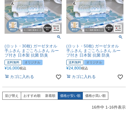
(ロット・30枚) ガーゼタオル
(ロット・50枚) ガーゼタオル
手ふきん まごころふきん ルー
手ふきん まごころふきん ルー
プ付き 日本製 抗菌 防臭
プ付き 日本製 抗菌 防臭
送料無料
オリジナル
送料無料
オリジナル
¥
16,000
¥
24,800
税込
税込
カゴに入れる
カゴに入れる
並び替え
おすすめ順
新着順
価格が安い順
価格が高い順
16
件中
1
-
16
件表示