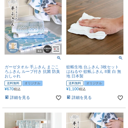
ガーゼタオル 手ふきん まごこ
蚊帳生地 台ふきん 3枚セット
ろふきん ループ付き 抗菌 防臭
はねるや 蚊帳ふきん 8重 白 無
おしゃれ
地 日本製
送料無料
オリジナル
送料無料
オリジナル
¥
670
¥
1,100
税込
税込
詳細を見る
詳細を見る