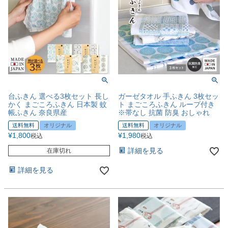
台ふきん 選べる3枚セット 長し
ガーゼタオル 手ふきん 3枚セッ
かく まごころふきん 日本製 蚊
ト まごころふきん ループ付き
帳ふきん 奈良県産
※帯なし 抗菌 防臭 おしゃれ
送料無料
オリジナル
送料無料
オリジナル
¥
1,800
¥
1,980
税込
税込
詳細を見る
在庫切れ
詳細を見る