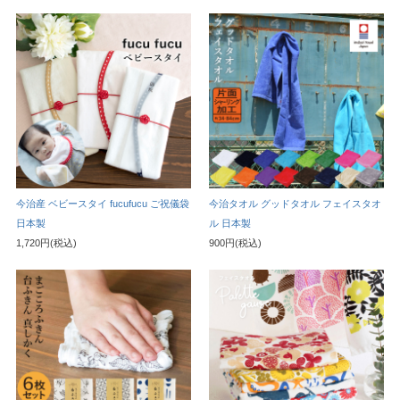
今治産 ベビースタイ fucufucu ご祝儀袋
今治タオル グッドタオル フェイスタオ
日本製
ル 日本製
1,720円(税込)
900円(税込)