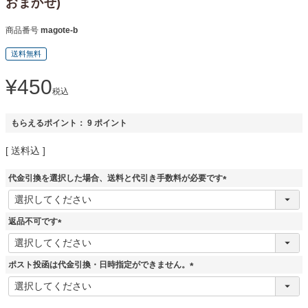
おまかせ)
商品番号
magote-b
送料無料
¥
450
税込
もらえるポイント：
9
ポイント
送料込
代金引換を選択した場合、送料と代引き手数料が必要です
(
必
須
返品不可です
)
(
必
須
ポスト投函は代金引換・日時指定ができません。
)
(
必
須