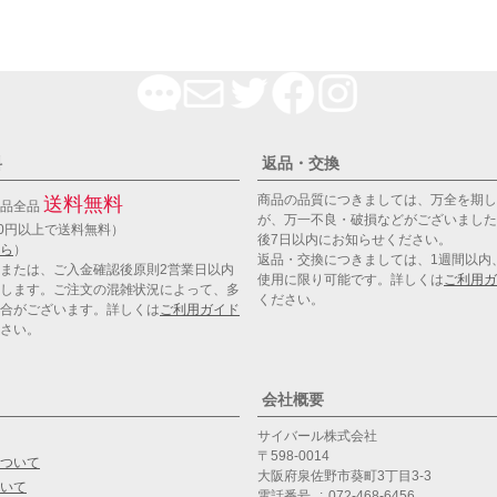
料
返品・交換
商品の品質につきましては、万全を期し
送料無料
商品全品
が、万一不良・破損などがございました
00円以上で送料無料）
後7日以内にお知らせください。
ら
）
返品・交換につきましては、1週間以内
または、ご入金確認後原則2営業日以内
使用に限り可能です。詳しくは
ご利用ガ
します。ご注文の混雑状況によって、多
ください。
合がございます。詳しくは
ご利用ガイド
さい。
会社概要
サイバール株式会社
598-0014
ついて
大阪府泉佐野市葵町3丁目3-3
いて
電話番号
072-468-6456