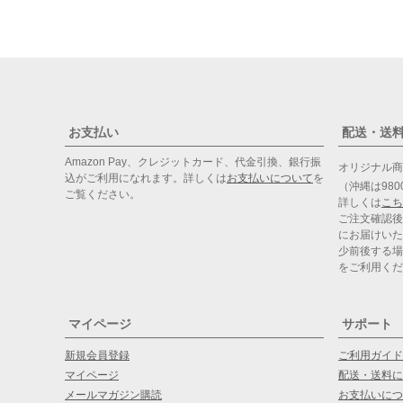
お支払い
配送・送
Amazon Pay、クレジットカード、代金引換、銀行振
オリジナル
込がご利用になれます。詳しくは
お支払いについて
を
（沖縄は98
ご覧ください。
詳しくは
こち
ご注文確認後
にお届けいた
少前後する場
をご利用くだ
マイページ
サポート
新規会員登録
ご利用ガイド
マイページ
配送・送料に
メールマガジン購読
お支払いにつ