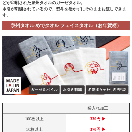
どが印刷された泉州タオルのガーゼタオル。
水引が刺繍されているので、熨斗を巻かずにそのままお渡しできま
す。
泉州タオル めでタオル フェイスタオル（お年賀柄）
袋入れ加工
100枚以上
330円 ▶
50枚以上
370円 ▶