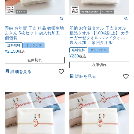
即納 お年賀 干支 粗品 蚊帳生地
即納 お年賀タオル 干支タオル
ふきん 5枚セット 袋入れ加工
粗品タオル 【100枚以上】 カラ
個包装
ーガーゼタオル ハンドタオル
袋入れ加工 泉州タオル
送料無料
オリジナル
送料無料
オリジナル
¥
2,150
税込
¥
230
税込
在庫切れ
在庫切れ
詳細を見る
詳細を見る