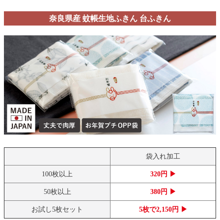
奈良県産 蚊帳生地ふきん 台ふきん
袋入れ加工
100枚以上
320円 ▶
50枚以上
380円 ▶
お試し5枚セット
5枚で2,150円 ▶