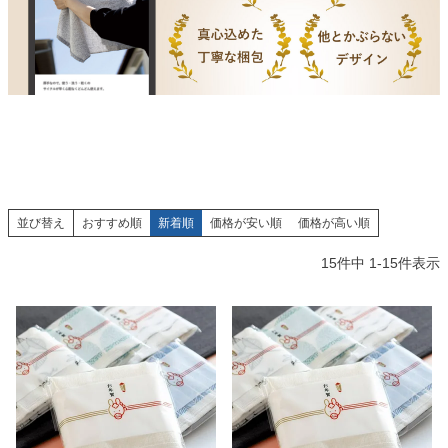
並び替え
おすすめ順
新着順
価格が安い順
価格が高い順
15
件中
1
-
15
件表示