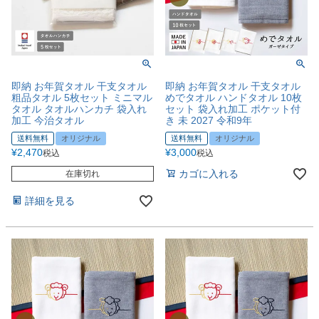
即納 お年賀タオル 干支タオル
即納 お年賀タオル 干支タオル
粗品タオル 5枚セット ミニマル
めでタオル ハンドタオル 10枚
タオル タオルハンカチ 袋入れ
セット 袋入れ加工 ポケット付
加工 今治タオル
き 未 2027 令和9年
送料無料
オリジナル
送料無料
オリジナル
¥
2,470
¥
3,000
税込
税込
カゴに入れる
在庫切れ
詳細を見る