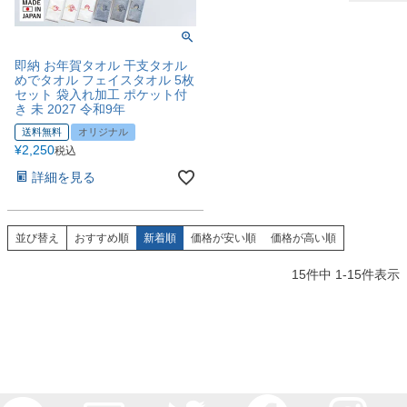
即納 お年賀タオル 干支タオル
めでタオル フェイスタオル 5枚
セット 袋入れ加工 ポケット付
き 未 2027 令和9年
送料無料
オリジナル
¥
2,250
税込
詳細を見る
並び替え
おすすめ順
新着順
価格が安い順
価格が高い順
15
件中
1
-
15
件表示