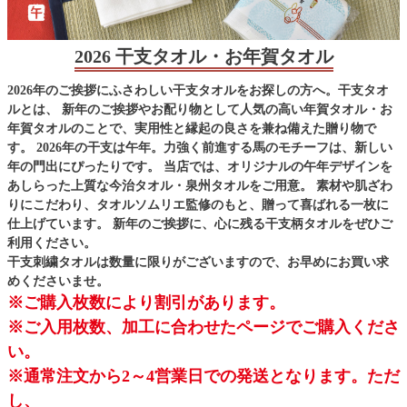
2026 干支タオル・お年賀タオル
2026年のご挨拶にふさわしい干支タオルをお探しの方へ。干支タオ
ルとは、 新年のご挨拶やお配り物として人気の高い年賀タオル・お
年賀タオルのことで、実用性と縁起の良さを兼ね備えた贈り物で
す。 2026年の干支は午年。力強く前進する馬のモチーフは、新しい
年の門出にぴったりです。 当店では、オリジナルの午年デザインを
あしらった上質な今治タオル・泉州タオルをご用意。 素材や肌ざわ
りにこだわり、タオルソムリエ監修のもと、贈って喜ばれる一枚に
仕上げています。 新年のご挨拶に、心に残る干支柄タオルをぜひご
利用ください。
干支刺繍タオルは数量に限りがございますので、お早めにお買い求
めくださいませ。
※ご購入枚数により割引があります。
※ご入用枚数、加工に合わせたページでご購入くださ
い。
※通常注文から2～4営業日での発送となります。ただ
し、