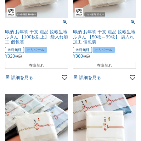
即納 お年賀 干支 粗品 蚊帳生地
即納 お年賀 干支 粗品 蚊帳生地
ふきん 【100枚以上】 袋入れ加
ふきん 【50枚～99枚】 袋入れ
工 個包装
加工 個包装
送料無料
オリジナル
送料無料
オリジナル
¥
320
¥
380
税込
税込
在庫切れ
在庫切れ
詳細を見る
詳細を見る