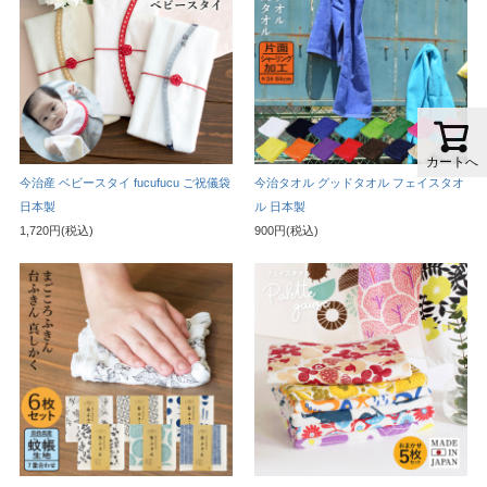
カートへ
今治産 ベビースタイ fucufucu ご祝儀袋
今治タオル グッドタオル フェイスタオ
日本製
ル 日本製
1,720円(税込)
900円(税込)