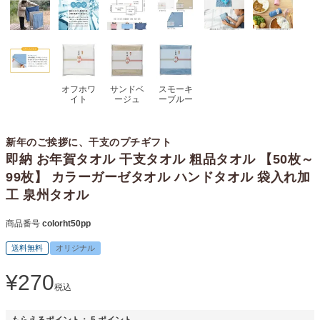
オフホワ
サンドベ
スモーキ
イト
ージュ
ーブルー
新年のご挨拶に、干支のプチギフト
即納 お年賀タオル 干支タオル 粗品タオル 【50枚～
99枚】 カラーガーゼタオル ハンドタオル 袋入れ加
工 泉州タオル
商品番号
colorht50pp
送料無料
オリジナル
¥
270
税込
もらえるポイント：
5
ポイント