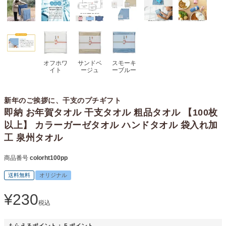
オフホワ
サンドベ
スモーキ
イト
ージュ
ーブルー
新年のご挨拶に、干支のプチギフト
即納 お年賀タオル 干支タオル 粗品タオル 【100枚
以上】 カラーガーゼタオル ハンドタオル 袋入れ加
工 泉州タオル
商品番号
colorht100pp
送料無料
オリジナル
¥
230
税込
もらえるポイント：
5
ポイント