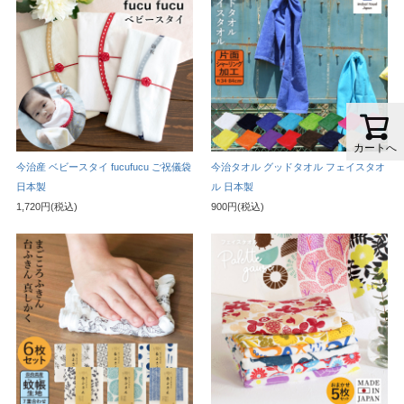
カートへ
今治産 ベビースタイ fucufucu ご祝儀袋
今治タオル グッドタオル フェイスタオ
日本製
ル 日本製
1,720円(税込)
900円(税込)