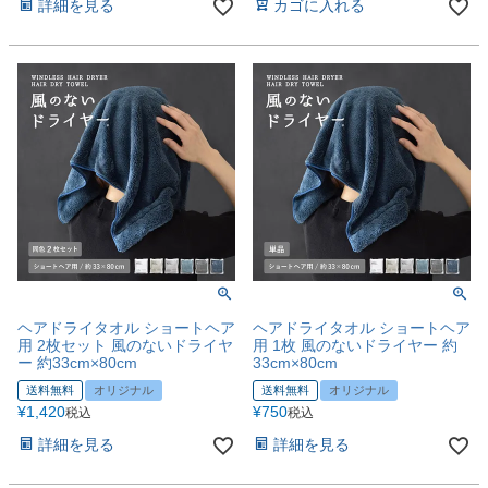
詳細を見る
カゴに入れる
ヘアドライタオル ショートヘア
ヘアドライタオル ショートヘア
用 2枚セット 風のないドライヤ
用 1枚 風のないドライヤー 約
ー 約33cm×80cm
33cm×80cm
送料無料
オリジナル
送料無料
オリジナル
¥
1,420
¥
750
税込
税込
詳細を見る
詳細を見る