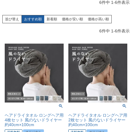
6
件中
1
-
6
件表示
並び替え
おすすめ順
新着順
価格が安い順
価格が高い順
6
件中
1
-
6
件表示
ヘアドライタオル ロングヘア用
ヘアドライタオル ロングヘア用
4枚セット 風のないドライヤー
2枚セット 風のないドライヤー
約40cm×100cm
約40cm×100cm