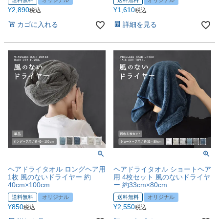
送料無料
オリジナル
送料無料
オリジナル
¥
2,890
¥
1,610
税込
税込
カゴに入れる
詳細を見る
ヘアドライタオル ロングヘア用
ヘアドライタオル ショートヘア
1枚 風のないドライヤー 約
用 4枚セット 風のないドライヤ
40cm×100cm
ー 約33cm×80cm
送料無料
オリジナル
送料無料
オリジナル
¥
850
¥
2,550
税込
税込