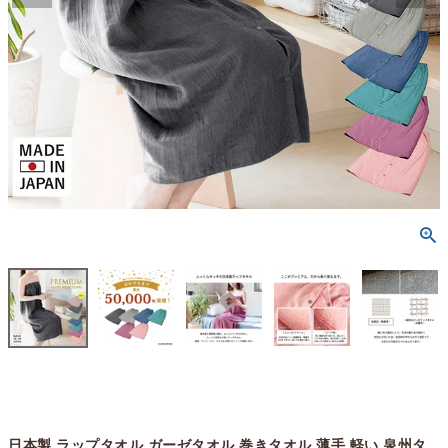
日本製 ラップタオル ガーゼタオル 巻きタオル 薄手 軽い 泉州タ