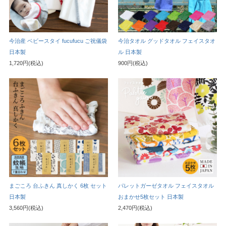
今治産 ベビースタイ fucufucu ご祝儀袋
今治タオル グッドタオル フェイスタオ
日本製
ル 日本製
1,720円(税込)
900円(税込)
まごころ 台ふきん 真しかく 6枚 セット
パレットガーゼタオル フェイスタオル
日本製
おまかせ5枚セット 日本製
3,560円(税込)
2,470円(税込)