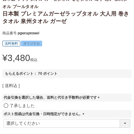
オル プールタオル
日本製 プレミアムガーゼラップタオル 大人用 巻き
タオル 泉州タオル ガーゼ
商品番号
pgwraptowel
送料無料
オリジナル
¥
3,480
税込
もらえるポイント：
70
ポイント
送料込
代金引換を選択した場合、送料と代引き手数料が必要です
(
了承しました
必
ポスト投函は代金引換・日時指定ができません。
須
)
(
必
須