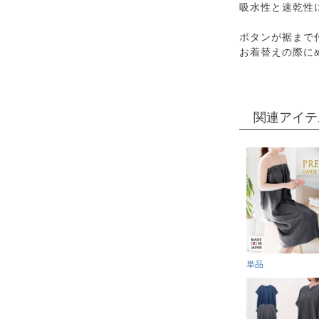
吸水性と速乾性
ボタンが裾まで
お着替えの際に
関連アイテ
単品