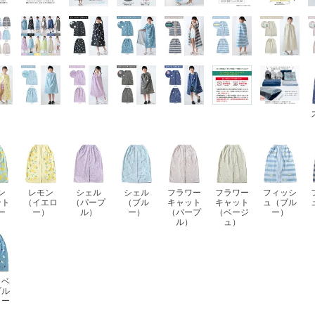
ン
レモン
シェル
シェル
フラワー
フラワー
フィッシ
ント
（イエロ
（パープ
（ブル
キャット
キャット
ュ（ブル
ー
ー）
ル）
ー）
（パープ
（ベージ
ー）
）
ル）
ュ）
トベ
ブル
リー
）