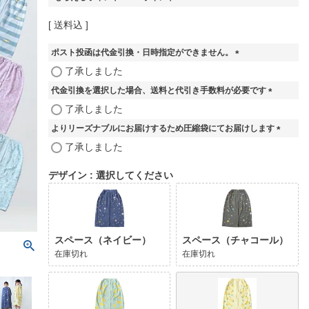
送料込
ポスト投函は代金引換・日時指定ができません。
(
了承しました
必
代金引換を選択した場合、送料と代引き手数料が必要です
須
)
(
了承しました
必
よりリーズナブルにお届けするため圧縮袋にてお届けします
須
)
(
了承しました
必
須
デザイン
選択してください
)
スペース（ネイビー）
スペース（チャコール）
在庫切れ
在庫切れ