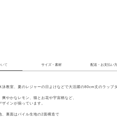
ついて
サイズ・素材
配送・お支払い
水泳教室、夏のレジャーの日よけなどで大活躍の80cm丈のラップ
、爽やかなレモン、猫とお花や宇宙柄など、
デザインが揃っています。
地、裏面はパイル生地の2面構造で