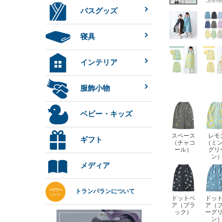
バスグッズ
寝具
インテリア
服飾小物
ベビー・キッズ
スペース
レモ
ギフト
（チャコ
（ミ
ール）
グリ
ン
メディア
トランパランについて
ドットベ
ドッ
ア（ブラ
ア（
ック）
ーグ
ン