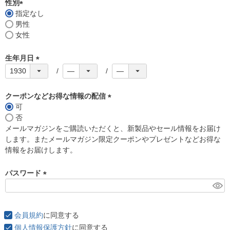
須
性別
)
指定なし
(
男性
必
女性
須
)
生年月日
(
必
須
クーポンなどお得な情報の配信
)
可
(
否
必
メールマガジンをご購読いただくと、新製品やセール情報をお届け
須
します。またメールマガジン限定クーポンやプレゼントなどお得な
)
情報をお届けします。
パスワード
(
必
須
会員規約
に同意する
)
個人情報保護方針
に同意する