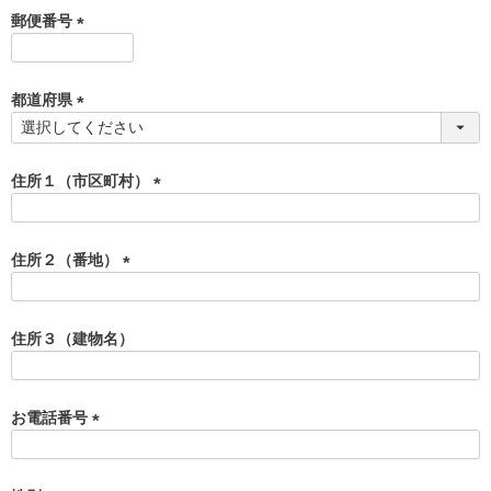
須
郵便番号
)
(
必
須
都道府県
)
(
必
須
住所１（市区町村）
)
(
必
須
住所２（番地）
)
(
必
須
住所３（建物名）
)
お電話番号
(
必