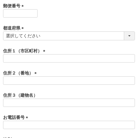
須
郵便番号
)
(
必
須
都道府県
)
(
必
須
住所１（市区町村）
)
(
必
須
住所２（番地）
)
(
必
須
住所３（建物名）
)
お電話番号
(
必