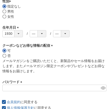
須
性別
)
指定なし
(
男性
必
女性
須
)
生年月日
(
必
須
クーポンなどお得な情報の配信
)
可
(
否
必
メールマガジンをご購読いただくと、新製品やセール情報をお届け
須
します。またメールマガジン限定クーポンやプレゼントなどお得な
)
情報をお届けします。
パスワード
(
必
須
会員規約
に同意する
)
個人情報保護方針
に同意する