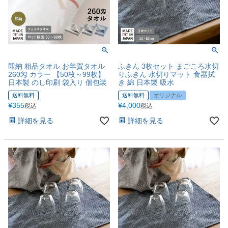
即納 粗品タオル お年賀タオル
ふきん 3枚セット まごころ水切
260匁 カラー 【50枚～99枚】
りふきん 水切りマット 食器拭
日本製 のし印刷 袋入り 個包装
き 綿 日本製 吸水
送料無料
送料無料
オリジナル
¥
355
¥
4,000
税込
税込
詳細を見る
詳細を見る