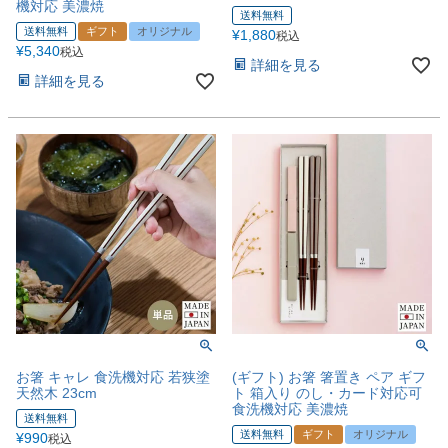
機対応 美濃焼
送料無料
送料無料
ギフト
オリジナル
¥
1,880
税込
¥
5,340
税込
詳細を見る
詳細を見る
お箸 キャレ 食洗機対応 若狭塗
(ギフト) お箸 箸置き ペア ギフ
天然木 23cm
ト 箱入り のし・カード対応可
食洗機対応 美濃焼
送料無料
送料無料
ギフト
オリジナル
¥
990
税込