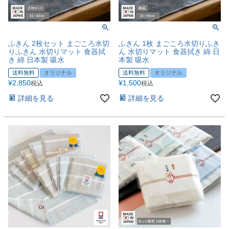
ふきん 2枚セット まごころ水切
ふきん 1枚 まごころ水切りふき
りふきん 水切りマット 食器拭
ん 水切りマット 食器拭き 綿 日
き 綿 日本製 吸水
本製 吸水
送料無料
オリジナル
送料無料
オリジナル
¥
2,850
¥
1,500
税込
税込
詳細を見る
詳細を見る