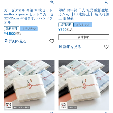
ガーゼタオル 今治 10枚セット
即納 お年賀 干支 粗品 蚊帳生地
mottoco gauze モットコガーゼ
ふきん 【100枚以上】 袋入れ加
32×35cm 今治タオル ハンドタ
工 個包装
オル
送料無料
オリジナル
送料無料
オリジナル
¥
320
税込
¥
4,500
税込
在庫切れ
詳細を見る
詳細を見る