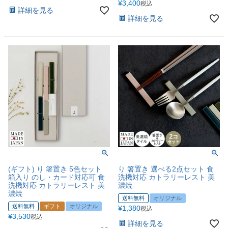
¥
3,400
税込
詳細を見る
詳細を見る
(ギフト) り 箸置き 5色セット
り 箸置き 選べる2点セット 食
箱入り のし・カード対応可 食
洗機対応 カトラリーレスト 美
洗機対応 カトラリーレスト 美
濃焼
濃焼
送料無料
オリジナル
送料無料
ギフト
オリジナル
¥
1,380
税込
¥
3,530
税込
詳細を見る