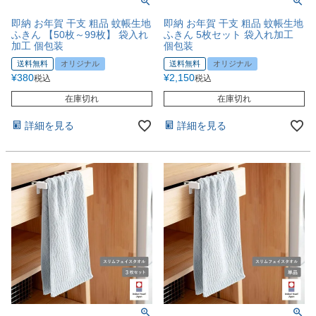
即納 お年賀 干支 粗品 蚊帳生地
即納 お年賀 干支 粗品 蚊帳生地
ふきん 【50枚～99枚】 袋入れ
ふきん 5枚セット 袋入れ加工
加工 個包装
個包装
送料無料
オリジナル
送料無料
オリジナル
¥
380
¥
2,150
税込
税込
在庫切れ
在庫切れ
詳細を見る
詳細を見る