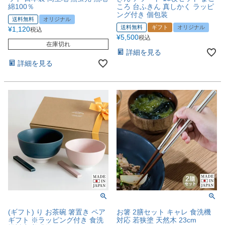
綿100％
ころ 台ふきん 真しかく ラッピ
ング付き 個包装
送料無料
オリジナル
送料無料
ギフト
オリジナル
¥
1,120
税込
¥
5,500
税込
在庫切れ
詳細を見る
詳細を見る
(ギフト) り お茶碗 箸置き ペア
お箸 2膳セット キャレ 食洗機
ギフト ※ラッピング付き 食洗
対応 若狭塗 天然木 23cm