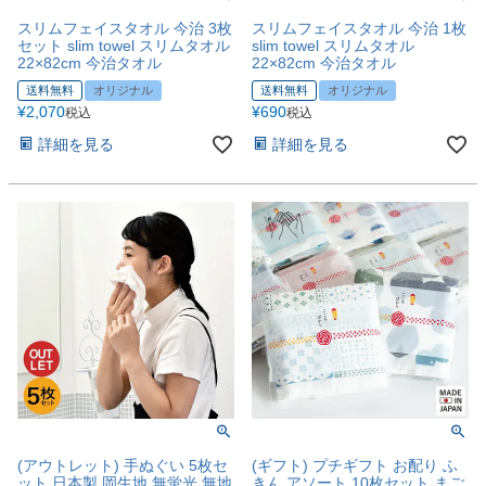
スリムフェイスタオル 今治 3枚
スリムフェイスタオル 今治 1枚
セット slim towel スリムタオル
slim towel スリムタオル
22×82cm 今治タオル
22×82cm 今治タオル
送料無料
オリジナル
送料無料
オリジナル
¥
2,070
¥
690
税込
税込
詳細を見る
詳細を見る
(アウトレット) 手ぬぐい 5枚セ
(ギフト) プチギフト お配り ふ
ット 日本製 岡生地 無蛍光 無地
きん アソート 10枚セット まご