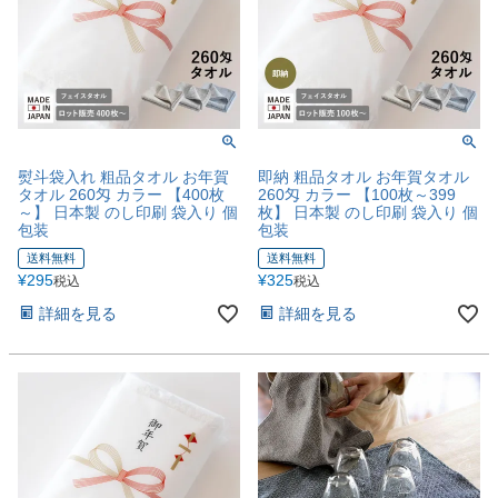
熨斗袋入れ 粗品タオル お年賀
即納 粗品タオル お年賀タオル
タオル 260匁 カラー 【400枚
260匁 カラー 【100枚～399
～】 日本製 のし印刷 袋入り 個
枚】 日本製 のし印刷 袋入り 個
包装
包装
送料無料
送料無料
¥
295
¥
325
税込
税込
詳細を見る
詳細を見る