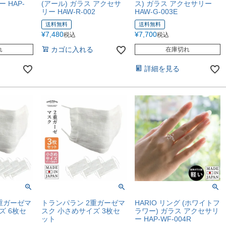
 HAP-
(アール) ガラス アクセサ
ス) ガラス アクセサリー
リー HAW-R-002
HAW-G-003E
送料無料
送料無料
¥
7,480
¥
7,700
税込
税込
カゴに入れる
れ
在庫切れ
詳細を見る
重ガーゼマ
トランパラン 2重ガーゼマ
HARIO リング (ホワイトフ
ズ 6枚セ
スク 小さめサイズ 3枚セ
ラワー) ガラス アクセサリ
ット
ー HAP-WF-004R