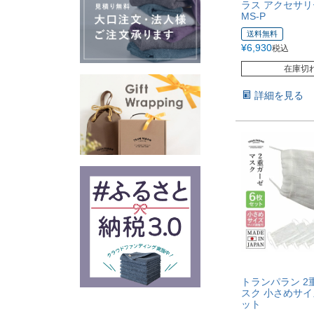
ラス アクセサリー
MS-P
送料無料
¥
6,930
税込
在庫切
詳細を見る
トランパラン 2
スク 小さめサイ
ット