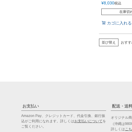
¥
8,030
税込
在庫切
カゴに入れる
並び替え
おすす
お支払い
配送・送
Amazon Pay、クレジットカード、代金引換、銀行振
オリジナル
込がご利用になれます。詳しくは
お支払いについて
を
（沖縄は98
ご覧ください。
詳しくは
こち