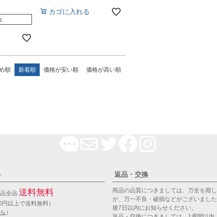
カゴに入れる
れ
め順
新着順
価格が安い順
価格が高い順
料
返品・交換
商品の品質につきましては、万全を期し
送料無料
商品全品
が、万一不良・破損などがございました
00円以上で送料無料）
後7日以内にお知らせください。
ら
）
返品・交換につきましては、1週間以内