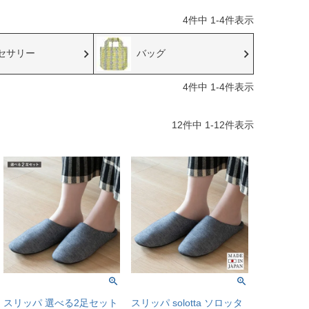
4
件中
1
-
4
件表示
セサリー
バッグ
4
件中
1
-
4
件表示
12
件中
1
-
12
件表示
スリッパ 選べる2足セット
スリッパ solotta ソロッタ