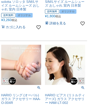
solotta ソロッタ S/M/Lサ
S/M/Lサイズ ルームシュー
イズ ルームシューズ おし
ズ おしゃれ 室内 日本製
ゃれ 室内 日本製
送料無料
オリジナル
送料無料
オリジナル
¥
1,800
税込
¥
3,260
税込
詳細を見る
カゴに入れる
HARIO リング (オーバル)
HARIO ピアス (リトルティ
ガラス アクセサリー HAA-
アーズ) ガラス アクセサリ
O-004R
ー HAW-LT-002