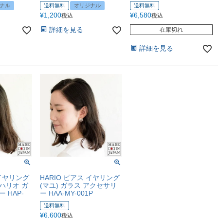
ナル
送料無料
オリジナル
送料無料
¥
1,200
¥
6,580
税込
税込
詳細を見る
在庫切れ
詳細を見る
 イヤリング
HARIO ピアス イヤリング
 ハリオ ガ
(マユ) ガラス アクセサリ
 HAP-
ー HAA-MY-001P
送料無料
¥
6,600
税込