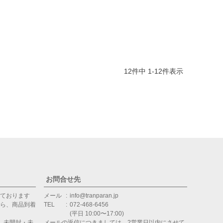
12
件中
1
-
12
件表示
お問合せ先
ております
メール
info@tranparan.jp
ら、商品到着
TEL
072-468-6456
(平日 10:00〜17:00)
、未開封・未
メールの返信につきましては、2営業日以内にさせて