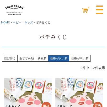
HOME
ベビー・キッズ
ポチみくじ
ポチみくじ
並び替え
おすすめ順
新着順
価格が安い順
価格が高い順
2
件中
1
-
2
件表示