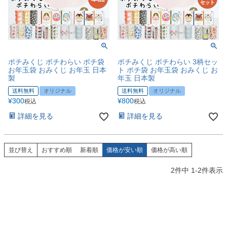
ポチみくじ ポチわらい ポチ袋
ポチみくじ ポチわらい 3柄セッ
お年玉袋 おみくじ お年玉 日本
ト ポチ袋 お年玉袋 おみくじ お
製
年玉 日本製
送料無料
オリジナル
送料無料
オリジナル
¥
300
¥
800
税込
税込
詳細を見る
詳細を見る
並び替え
おすすめ順
新着順
価格が安い順
価格が高い順
2
件中
1
-
2
件表示