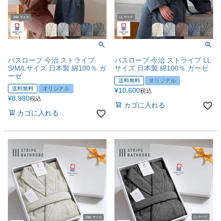
バスローブ 今治 ストライプ
バスローブ 今治 ストライプ LL
S/M/Lサイズ 日本製 綿100％ ガ
サイズ 日本製 綿100％ ガーゼ
ーゼ
送料無料
オリジナル
送料無料
オリジナル
¥
10,600
税込
¥
8,980
税込
カゴに入れる
カゴに入れる