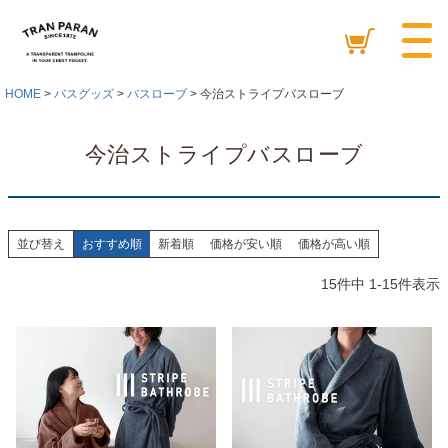
HOME
バスグッズ
バスローブ
今治ストライプバスローブ
今治ストライプバスローブ
並び替え
おすすめ順
新着順
価格が安い順
価格が高い順
15
件中
1
-
15
件表示