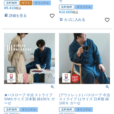
ゼ
送料無料
ギフト
オリジナル
送料無料
オリジナル
¥
9,410
税込
¥
10,600
税込
詳細を見る
カゴに入れる
★バスローブ 今治 ストライプ
(アウトレット) バスローブ 今治
S/M/Lサイズ 日本製 綿100％ ガ
ストライプ LLサイズ 日本製 綿
ーゼ
100％ ガーゼ
送料無料
オリジナル
送料無料
オリジナル