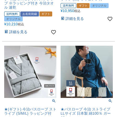
プ ※ラッピング付き 今治タオ
送料無料
ギフト
オリジナル
ル 速乾
¥
10,950
税込
送料無料
お名前刺繍
ギフト
詳細を見る
オリジナル
¥
10,210
税込
詳細を見る
★(ギフト) 今治バスローブ スト
★バスローブ 今治 ストライプ
ライプ (S/M/L) ラッピング付
LLサイズ 日本製 綿100％ ガー