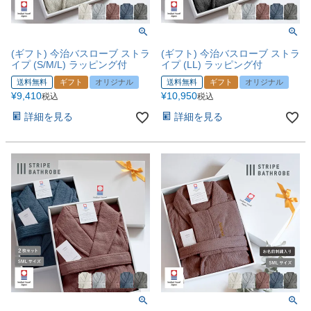
(ギフト) 今治バスローブ ストラ
(ギフト) 今治バスローブ ストラ
イプ (S/M/L) ラッピング付
イプ (LL) ラッピング付
送料無料
ギフト
オリジナル
送料無料
ギフト
オリジナル
¥
9,410
¥
10,950
税込
税込
詳細を見る
詳細を見る