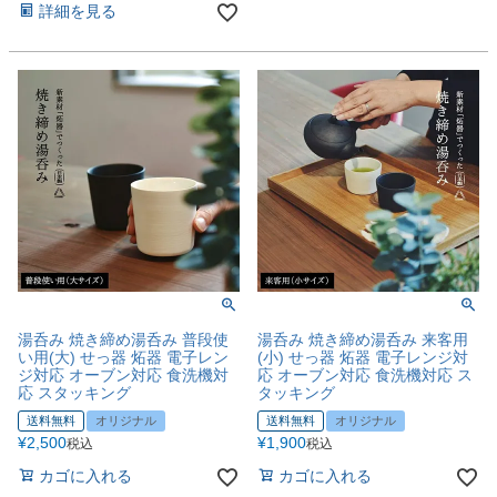
詳細を見る
湯呑み 焼き締め湯呑み 普段使
湯呑み 焼き締め湯呑み 来客用
い用(大) せっ器 炻器 電子レン
(小) せっ器 炻器 電子レンジ対
ジ対応 オーブン対応 食洗機対
応 オーブン対応 食洗機対応 ス
応 スタッキング
タッキング
送料無料
オリジナル
送料無料
オリジナル
¥
2,500
¥
1,900
税込
税込
カゴに入れる
カゴに入れる