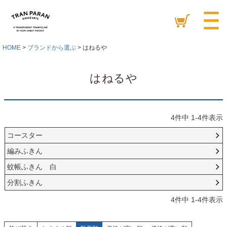
HOME
ブランドから選ぶ
はねるや
はねるや
4
件中
1
-
4
件表示
コースター
編みふきん
蚊帳ふきん 白
分割ふきん
4
件中
1
-
4
件表示