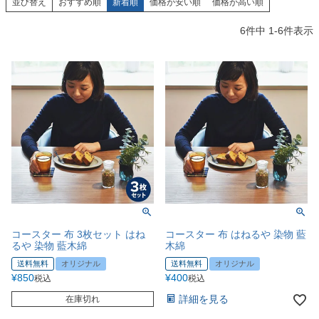
並び替え
おすすめ順
新着順
価格が安い順
価格が高い順
6
件中
1
-
6
件表示
コースター 布 3枚セット はね
コースター 布 はねるや 染物 藍
るや 染物 藍木綿
木綿
送料無料
オリジナル
送料無料
オリジナル
¥
850
¥
400
税込
税込
詳細を見る
在庫切れ