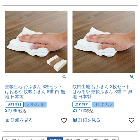
蚊帳生地 台ふきん 6枚セット
蚊帳生地 台ふきん 3枚セット
はねるや 蚊帳ふきん 8重 白 無
はねるや 蚊帳ふきん 8重 白 無
地 日本製
地 日本製
送料無料
オリジナル
送料無料
オリジナル
¥
2,090
¥
1,100
税込
税込
詳細を見る
詳細を見る