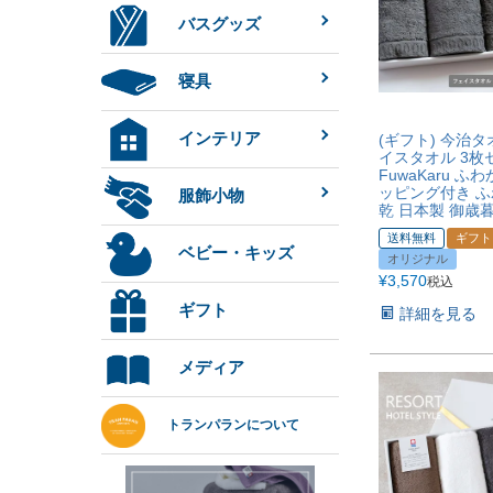
バスグッズ
寝具
インテリア
(ギフト) 今治タ
イスタオル 3枚
FuwaKaru ふ
ッピング付き ふ
服飾小物
乾 日本製 御歳
送料無料
ギフト
ベビー・キッズ
オリジナル
¥
3,570
税込
ギフト
詳細を見る
メディア
トランパランについて