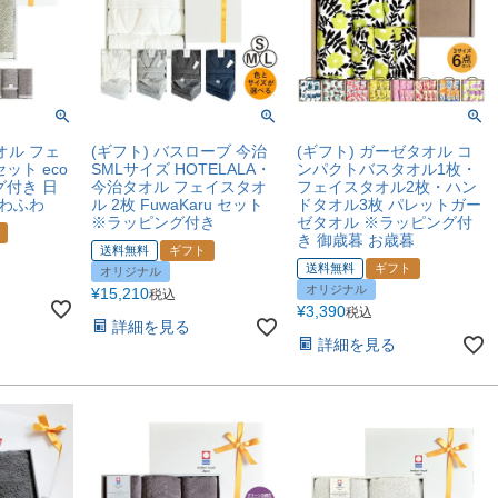
オル フェ
(ギフト) バスローブ 今治
(ギフト) ガーゼタオル コ
ット eco
SMLサイズ HOTELALA・
ンパクトバスタオル1枚・
グ付き 日
今治タオル フェイスタオ
フェイスタオル2枚・ハン
ふわふわ
ル 2枚 FuwaKaru セット
ドタオル3枚 パレットガー
※ラッピング付き
ゼタオル ※ラッピング付
き 御歳暮 お歳暮
送料無料
ギフト
送料無料
ギフト
オリジナル
オリジナル
¥
15,210
税込
¥
3,390
税込
詳細を見る
詳細を見る