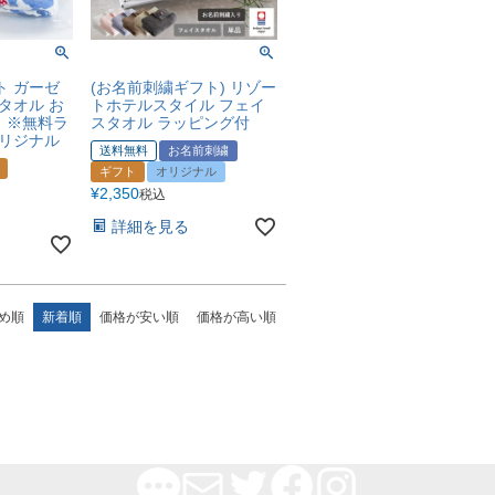
ト ガーゼ
(お名前刺繍ギフト) リゾー
タオル お
トホテルスタイル フェイ
 ※無料ラ
スタオル ラッピング付
オリジナル
送料無料
お名前刺繍
ギフト
オリジナル
¥
2,350
税込
詳細を見る
め順
新着順
価格が安い順
価格が高い順