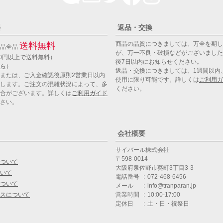
料
返品・交換
商品の品質につきましては、万全を期し
送料無料
商品全品
が、万一不良・破損などがございました
00円以上で送料無料）
後7日以内にお知らせください。
ら
）
返品・交換につきましては、1週間以内
または、ご入金確認後原則2営業日以内
使用に限り可能です。詳しくは
ご利用ガ
します。ご注文の混雑状況によって、多
ください。
合がございます。詳しくは
ご利用ガイド
さい。
会社概要
サイバール株式会社
598-0014
ついて
大阪府泉佐野市葵町3丁目3-3
いて
電話番号
072-468-6456
ついて
メール
info@tranparan.jp
スについて
営業時間
10:00-17:00
定休日
土・日・祝祭日