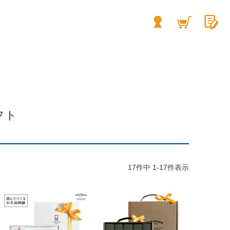
フト
17
件中
1
-
17
件表示