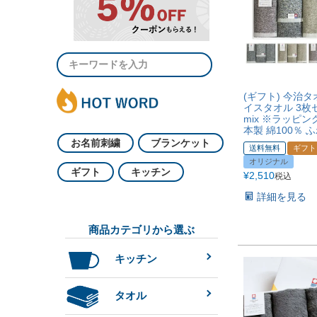
(ギフト) 今治タ
イスタオル 3枚セ
mix ※ラッピン
本製 綿100％ 
お名前刺繍
ブランケット
送料無料
ギフト
オリジナル
ギフト
キッチン
¥
2,510
税込
詳細を見る
商品カテゴリから選ぶ
キッチン
タオル