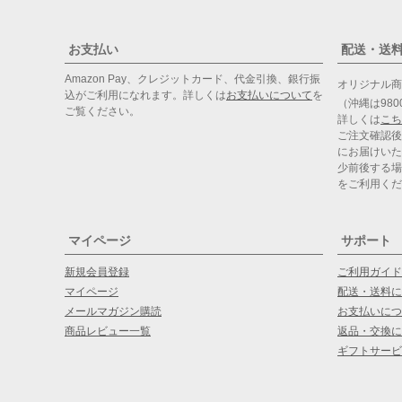
お支払い
配送・送
Amazon Pay、クレジットカード、代金引換、銀行振
オリジナル
込がご利用になれます。詳しくは
お支払いについて
を
（沖縄は98
ご覧ください。
詳しくは
こち
ご注文確認後
にお届けいた
少前後する場
をご利用くだ
マイページ
サポート
新規会員登録
ご利用ガイド
マイページ
配送・送料に
メールマガジン購読
お支払いにつ
商品レビュー一覧
返品・交換に
ギフトサービ