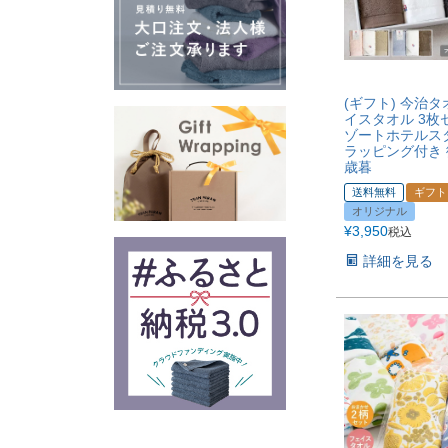
(ギフト) 今治タ
イスタオル 3枚
ゾートホテルス
ラッピング付き 
歳暮
送料無料
ギフト
オリジナル
¥
3,950
税込
詳細を見る