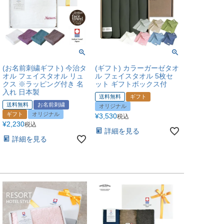
(お名前刺繍ギフト) 今治タ
(ギフト) カラーガーゼタオ
オル フェイスタオル リュ
ル フェイスタオル 5枚セ
クス ※ラッピング付き 名
ット ギフトボックス付
入れ 日本製
送料無料
ギフト
送料無料
お名前刺繍
オリジナル
ギフト
オリジナル
¥
3,530
税込
¥
2,230
税込
詳細を見る
詳細を見る