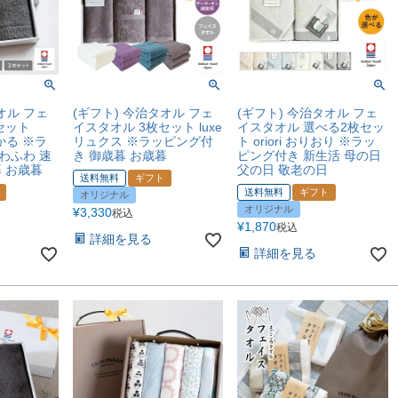
オル フェ
(ギフト) 今治タオル フェ
(ギフト) 今治タオル フェ
セット
イスタオル 3枚セット luxe
イスタオル 選べる2枚セッ
わかる ※ラ
リュクス ※ラッピング付
ト oriori おりおり ※ラッ
わふわ 速
き 御歳暮 お歳暮
ピング付き 新生活 母の日
暮 お歳暮
父の日 敬老の日
送料無料
ギフト
送料無料
ギフト
オリジナル
オリジナル
¥
3,330
税込
¥
1,870
税込
詳細を見る
詳細を見る