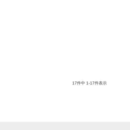
17
件中
1
-
17
件表示