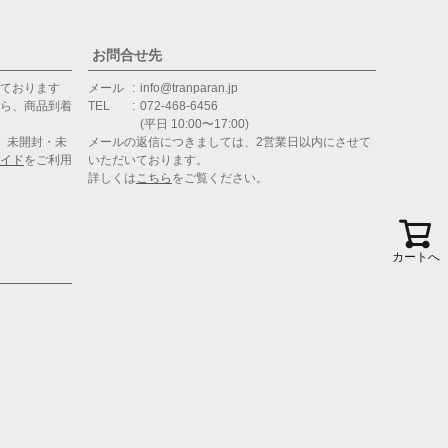
お問合せ先
ております
メール
info@tranparan.jp
ら、商品到着
TEL
072-468-6456
(平日 10:00〜17:00)
、未開封・未
メールの返信につきましては、2営業日以内にさせて
イド
をご利用
いただいております。
詳しくは
こちら
をご覧ください。
カートへ