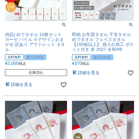
(B品) めでタオル 10枚セット
即納 お年賀タオル 干支タオル
ガーゼ パイル ※デザインおま
めでタオル フェイスタオル
かせ 訳あり アウトレット タオ
【100枚以上】 袋入れ加工 ポケ
ル
ット付き 未 2027 令和9年
送料無料
オリジナル
送料無料
オリジナル
¥
2,000
¥
370
税込
税込
詳細を見る
在庫切れ
詳細を見る