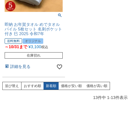
即納 お年賀タオル めでタオル
パイル 5枚セット 名刺ポケット
付き 巳 2025 令和7年
送料無料
オリジナル
～10/31まで
¥
3,100
税込
在庫切れ
詳細を見る
並び替え
おすすめ順
新着順
価格が安い順
価格が高い順
13
件中
1
-
13
件表示