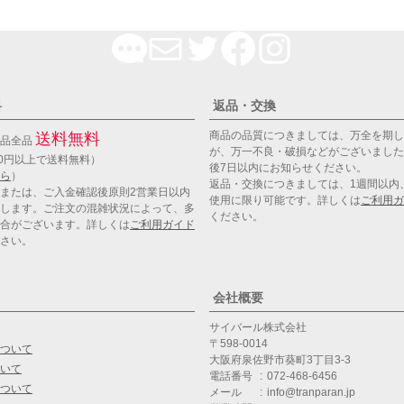
料
返品・交換
商品の品質につきましては、万全を期し
送料無料
商品全品
が、万一不良・破損などがございました
00円以上で送料無料）
後7日以内にお知らせください。
ら
）
返品・交換につきましては、1週間以内
または、ご入金確認後原則2営業日以内
使用に限り可能です。詳しくは
ご利用ガ
します。ご注文の混雑状況によって、多
ください。
合がございます。詳しくは
ご利用ガイド
さい。
会社概要
サイバール株式会社
598-0014
ついて
大阪府泉佐野市葵町3丁目3-3
いて
電話番号
072-468-6456
ついて
メール
info@tranparan.jp