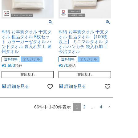
即納 お年賀タオル 干支タ
即納 お年賀タオル 干支タ
オル 粗品タオル 5枚セッ
オル 粗品タオル 【100枚
ト カラーガーゼタオル ハ
以上】 ミニマルタオル タ
ンドタオル 袋入れ加工 泉
オルハンカチ 袋入れ加工
州タオル
今治タオル
送料無料
オリジナル
送料無料
オリジナル
¥
1,650
¥
370
税込
税込
在庫切れ
在庫切れ
詳細を見る
詳細を見る
66
件中
1
-
20
件表示
1
2
…
4