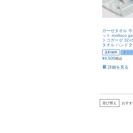
ガーゼタオル 今
ット mottoco g
トコガーゼ 32×3
タオル ハンドタ
送料無料
オリジ
¥
4,500
税込
詳細を見る
並び替え
おすす