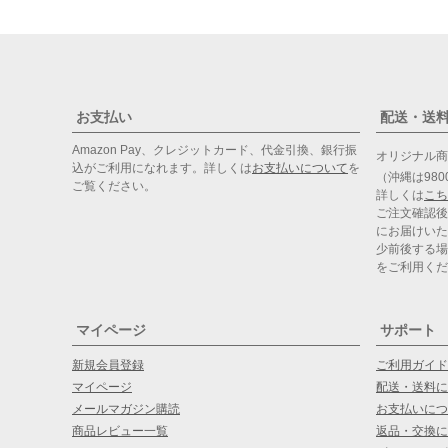
お支払い
配送・送
Amazon Pay、クレジットカード、代金引換、銀行振
オリジナル
込がご利用になれます。詳しくは
お支払いについて
を
（沖縄は98
ご覧ください。
詳しくは
こち
ご注文確認後
にお届けいた
少前後する場
をご利用くだ
マイページ
サポート
新規会員登録
ご利用ガイド
マイページ
配送・送料に
メールマガジン購読
お支払いにつ
商品レビュー一覧
返品・交換に