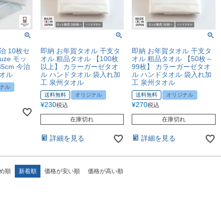
治 10枚セ
即納 お年賀タオル 干支タ
即納 お年賀タオル 干支タ
auze モッ
オル 粗品タオル 【100枚
オル 粗品タオル 【50枚～
5cm 今治
以上】 カラーガーゼタオ
99枚】 カラーガーゼタオ
オル
ル ハンドタオル 袋入れ加
ル ハンドタオル 袋入れ加
工 泉州タオル
工 泉州タオル
ナル
送料無料
オリジナル
送料無料
オリジナル
¥
230
¥
270
税込
税込
在庫切れ
在庫切れ
詳細を見る
詳細を見る
め順
新着順
価格が安い順
価格が高い順