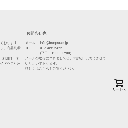
お問合せ先
ております
メール
info@tranparan.jp
ら、商品到着
TEL
072-468-6456
(平日 10:00〜17:00)
、未開封・未
メールの返信につきましては、2営業日以内にさせて
イド
をご利用
いただいております。
詳しくは
こちら
をご覧ください。
カートへ