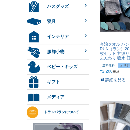
バスグッズ
寝具
インテリア
今治タオル ハン
RUN（ラン）20×
服飾小物
枚セット 甘撚り 
ふんわり 吸水 
送料無料
オリジ
ベビー・キッズ
¥
2,200
税込
詳細を見る
ギフト
メディア
トランパランについて