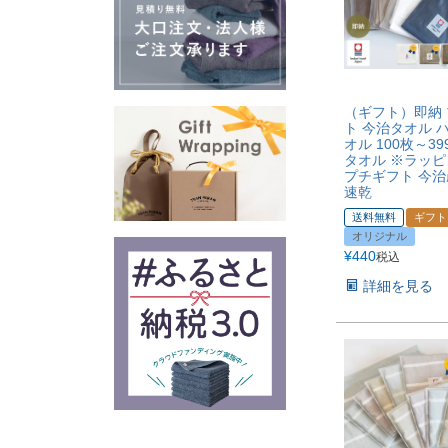
（ギフト）即納
ト 今治タオル 
オル 100枚～3
タオル ※ラッ
プチギフト 今治
速乾
送料無料
ギフト
オリジナル
¥
440
税込
詳細を見る