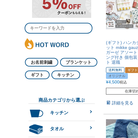
(ギフト) ハンカ
ット mikke ga
ガーゼ アソート
ング付き 個包装
お名前刺繍
ブランケット
ト 退職
送料無料
ギフト
ギフト
キッチン
オリジナル
¥
4,500
税込
在庫切
商品カテゴリから選ぶ
詳細を見る
キッチン
タオル