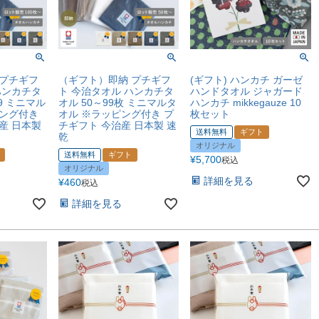
 プチギフ
（ギフト）即納 プチギフ
(ギフト) ハンカチ ガーゼ
ハンカチタ
ト 今治タオル ハンカチタ
ハンドタオル ジャガード
99 ミニマル
オル 50～99枚 ミニマルタ
ハンカチ mikkegauze 10
ピング付き
オル ※ラッピング付き プ
枚セット
産 日本製
チギフト 今治産 日本製 速
送料無料
ギフト
乾
オリジナル
送料無料
ギフト
¥
5,700
税込
オリジナル
詳細を見る
¥
460
税込
詳細を見る