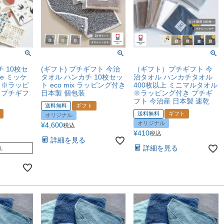
チ 10枚セ
(ギフト) プチギフト 今治
（ギフト）プチギフト 今
uze ミッケ
タオル ハンカチ 10枚セッ
治タオル ハンカチタオル
 ※ラッピ
ト eco mix ラッピング付き
400枚以上 ミニマルタオル
 プチギフ
日本製 個包装
※ラッピング付き プチギ
フト 今治産 日本製 速乾
送料無料
ギフト
送料無料
ギフト
オリジナル
オリジナル
¥
4,600
税込
¥
410
税込
詳細を見る
詳細を見る
れ