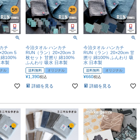
カチ
今治タオル ハンカチ
今治タオル ハンカチ
20cm 5
RUN（ラン）20×20cm 3
RUN（ラン）20×20cm 甘
綿100%
枚セット 甘撚り 綿100%
撚り 綿100% ふんわり 吸
日本製
ふんわり 吸水 日本製
水 日本製
ナル
送料無料
オリジナル
送料無料
オリジナル
¥
1,390
¥
660
税込
税込
詳細を見る
詳細を見る