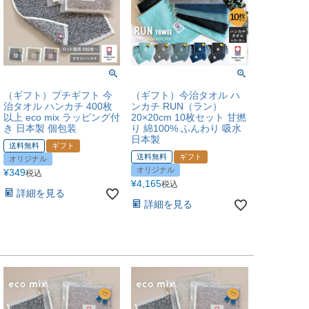
（ギフト）プチギフト 今
（ギフト）今治タオル ハ
治タオル ハンカチ 400枚
ンカチ RUN（ラン）
以上 eco mix ラッピング付
20×20cm 10枚セット 甘撚
き 日本製 個包装
り 綿100% ふんわり 吸水
日本製
送料無料
ギフト
送料無料
ギフト
オリジナル
オリジナル
¥
349
税込
¥
4,165
税込
詳細を見る
詳細を見る