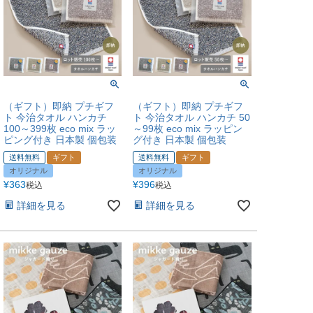
（ギフト）即納 プチギフ
（ギフト）即納 プチギフ
ト 今治タオル ハンカチ
ト 今治タオル ハンカチ 50
100～399枚 eco mix ラッ
～99枚 eco mix ラッピン
ピング付き 日本製 個包装
グ付き 日本製 個包装
送料無料
ギフト
送料無料
ギフト
オリジナル
オリジナル
¥
363
¥
396
税込
税込
詳細を見る
詳細を見る