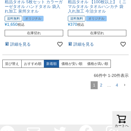
粗品タオル 5枚セット カラーガ
粗品タオル 【100枚以上】 ミニ
ーゼタオル ハンドタオル 袋入
マルタオル タオルハンカチ 袋
れ加工 泉州タオル
入れ加工 今治タオル
送料無料
オリジナル
送料無料
オリジナル
¥
1,650
¥
370
税込
税込
在庫切れ
在庫切れ
詳細を見る
詳細を見る
並び替え
おすすめ順
新着順
価格が安い順
価格が高い順
66
件中
1
-
20
件表示
1
2
…
4
カートへ