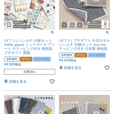
(ギフト) ハンカチ 10枚セット
(ギフト) プチギフト 今治タオル
mikke gauze ミッケガーゼ アソ
ハンカチ 10枚セット eco mix
ート ※ラッピング付き 個包装
ラッピング付き 日本製 個包装
プチギフト 退職
送料無料
ギフト
オリジナル
送料無料
ギフト
オリジナル
¥
4,600
税込
¥
4,500
税込
詳細を見る
在庫切れ
詳細を見る