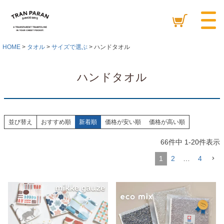
HOME
タオル
サイズで選ぶ
ハンドタオル
ハンドタオル
並び替え
おすすめ順
新着順
価格が安い順
価格が高い順
66
件中
1
-
20
件表示
1
2
…
4