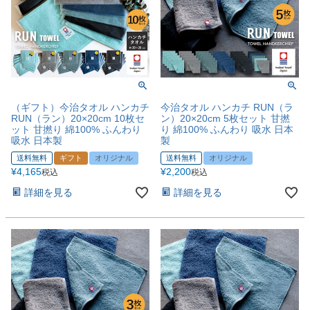
（ギフト）今治タオル ハンカチ
今治タオル ハンカチ RUN（ラ
RUN（ラン）20×20cm 10枚セ
ン）20×20cm 5枚セット 甘撚
ット 甘撚り 綿100% ふんわり
り 綿100% ふんわり 吸水 日本
吸水 日本製
製
送料無料
ギフト
オリジナル
送料無料
オリジナル
¥
4,165
¥
2,200
税込
税込
詳細を見る
詳細を見る