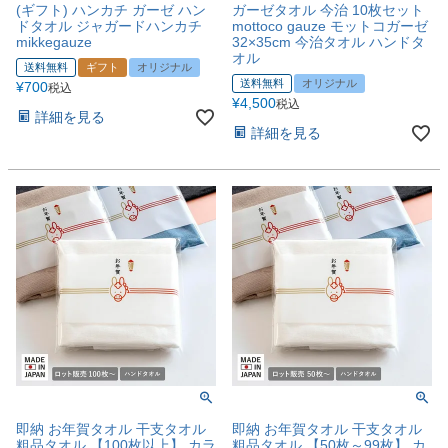
(ギフト) ハンカチ ガーゼ ハン
ガーゼタオル 今治 10枚セット
ドタオル ジャガードハンカチ
mottoco gauze モットコガーゼ
mikkegauze
32×35cm 今治タオル ハンドタ
オル
送料無料
ギフト
オリジナル
送料無料
オリジナル
¥
700
税込
¥
4,500
税込
詳細を見る
詳細を見る
即納 お年賀タオル 干支タオル
即納 お年賀タオル 干支タオル
粗品タオル 【100枚以上】 カラ
粗品タオル 【50枚～99枚】 カ