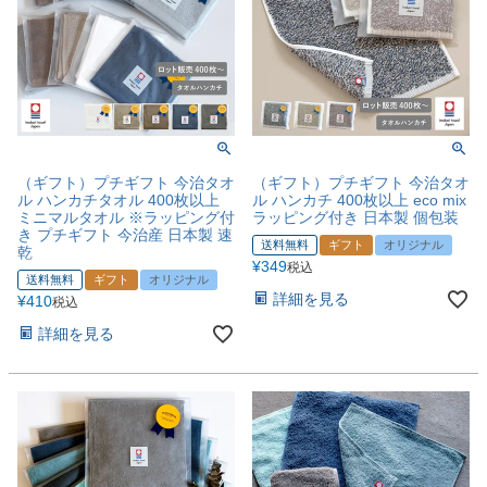
（ギフト）プチギフト 今治タオ
（ギフト）プチギフト 今治タオ
ル ハンカチタオル 400枚以上
ル ハンカチ 400枚以上 eco mix
ミニマルタオル ※ラッピング付
ラッピング付き 日本製 個包装
き プチギフト 今治産 日本製 速
送料無料
ギフト
オリジナル
乾
¥
349
税込
送料無料
ギフト
オリジナル
詳細を見る
¥
410
税込
詳細を見る