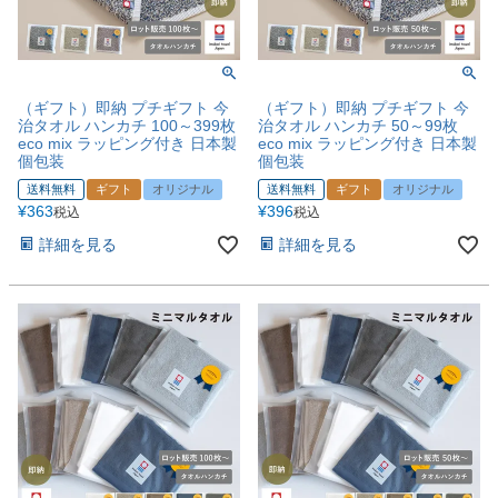
（ギフト）即納 プチギフト 今
（ギフト）即納 プチギフト 今
治タオル ハンカチ 100～399枚
治タオル ハンカチ 50～99枚
eco mix ラッピング付き 日本製
eco mix ラッピング付き 日本製
個包装
個包装
送料無料
ギフト
オリジナル
送料無料
ギフト
オリジナル
¥
363
¥
396
税込
税込
詳細を見る
詳細を見る