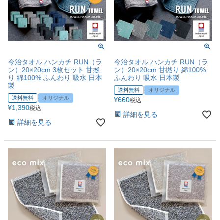
今治タオル ハンカチ RUN（ラ
今治タオル ハンカチ RUN（ラ
ン）20×20cm 3枚セット 甘撚
ン）20×20cm 甘撚り 綿100%
り 綿100% ふんわり 吸水 日本
ふんわり 吸水 日本製
製
送料無料
オリジナル
送料無料
オリジナル
¥
660
税込
¥
1,390
税込
詳細を見る
詳細を見る