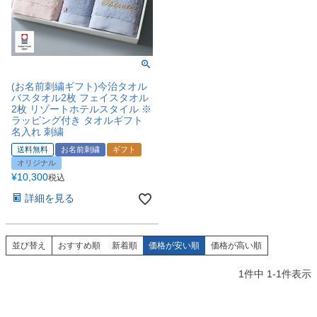
(お名前刺繍ギフト)今治タオル
バスタオル2枚 フェイスタオル
2枚 リゾートホテルスタイル ※
ラッピング付き タオルギフト
名入れ 刺繍
送料無料
お名前刺繍
ギフト
オリジナル
¥
10,300
税込
詳細を見る
並び替え
おすすめ順
新着順
価格が安い順
価格が高い順
1
件中
1
-
1
件表示