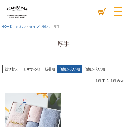
HOME
タオル
タイプで選ぶ
厚手
厚手
並び替え
おすすめ順
新着順
価格が安い順
価格が高い順
1
件中
1
-
1
件表示