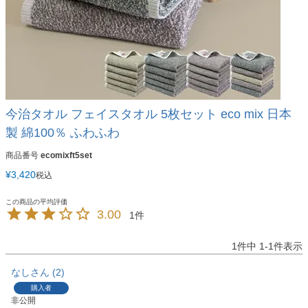
今治タオル フェイスタオル 5枚セット eco mix 日本
製 綿100％ ふわふわ
商品番号
ecomixft5set
¥
3,420
税込
3.00
1
1
件中
1
-
1
件表示
なし
2
購入者
非公開