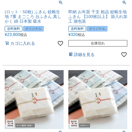
(ロット・50枚) ふきん 蚊帳生
即納 お年賀 干支 粗品 蚊帳生地
地 7重 まごころ 台ふきん 真し
ふきん 【100枚以上】 袋入れ加
かく 綿 日本製 吸水
工 個包装
送料無料
オリジナル
送料無料
オリジナル
¥
23,800
¥
320
税込
税込
カゴに入れる
在庫切れ
詳細を見る