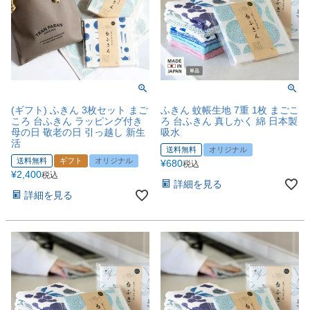
(ギフト) ふきん 3枚セット まご
ふきん 蚊帳生地 7重 1枚 まごこ
ころ 台ふきん ラッピング付き
ろ 台ふきん 真しかく 綿 日本製
母の日 敬老の日 引っ越し 新生
吸水
活
送料無料
オリジナル
送料無料
ギフト
オリジナル
¥
680
税込
¥
2,400
税込
詳細を見る
詳細を見る