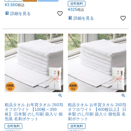
送料無料
¥
3,660
税込
¥
325
税込
詳細を見る
詳細を見る
粗品タオル お年賀タオル 260匁
粗品タオル お年賀タオル 260匁
オフホワイト 【100枚～399
オフホワイト 【400枚以上】 日
枚】 日本製 のし印刷 袋入り 個
本製 のし印刷 袋入り 個包装 名
包装 名刺ポケット
刺ポケット
送料無料
送料無料