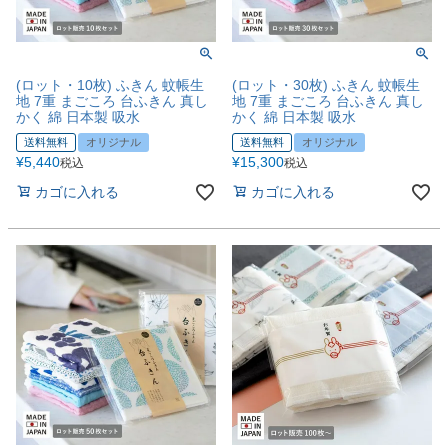
(ロット・10枚) ふきん 蚊帳生
(ロット・30枚) ふきん 蚊帳生
地 7重 まごころ 台ふきん 真し
地 7重 まごころ 台ふきん 真し
かく 綿 日本製 吸水
かく 綿 日本製 吸水
送料無料
オリジナル
送料無料
オリジナル
¥
5,440
¥
15,300
税込
税込
カゴに入れる
カゴに入れる