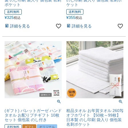
ポケット
ケット
送料無料
送料無料
¥
325
¥
355
税込
税込
詳細を見る
詳細を見る
(ギフト) パレットガーゼ ハンド
粗品タオル お年賀タオル 260匁
タオル お配りプチギフト 10枚
オフホワイト 【50枚～99枚】
セット 個包装 のし付き
日本製 のし印刷 袋入り 個包装
名刺ポケット
送料無料
ギフト
オリジナル