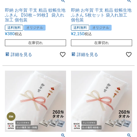
即納 お年賀 干支 粗品 蚊帳生地
即納 お年賀 干支 粗品 蚊帳生地
ふきん 【50枚～99枚】 袋入れ
ふきん 5枚セット 袋入れ加工
加工 個包装
個包装
送料無料
オリジナル
送料無料
オリジナル
¥
380
¥
2,150
税込
税込
在庫切れ
在庫切れ
詳細を見る
詳細を見る