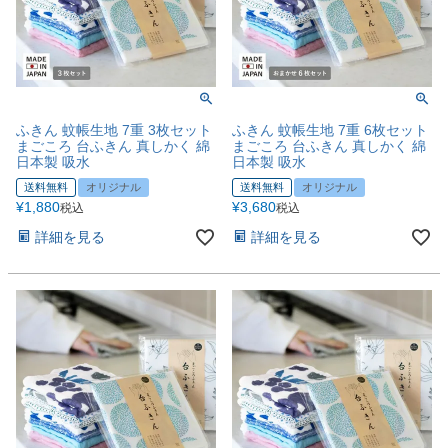
ふきん 蚊帳生地 7重 3枚セット
ふきん 蚊帳生地 7重 6枚セット
まごころ 台ふきん 真しかく 綿
まごころ 台ふきん 真しかく 綿
日本製 吸水
日本製 吸水
送料無料
オリジナル
送料無料
オリジナル
¥
1,880
¥
3,680
税込
税込
詳細を見る
詳細を見る