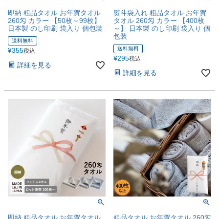
即納 粗品タオル お年賀タオル
熨斗袋入れ 粗品タオル お年賀
260匁 カラー 【50枚～99枚】
タオル 260匁 カラー 【400枚
日本製 のし印刷 袋入り 個包装
～】 日本製 のし印刷 袋入り 個
包装
送料無料
送料無料
¥
355
税込
¥
295
税込
詳細を見る
詳細を見る
即納 粗品タオル お年賀タオル
粗品タオル お年賀タオル 260匁