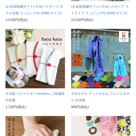
(お名前刺繍ギフト) 今治バスローブ ホ
(お名前刺繍ギフト) 今治バスローブ ス
テル仕様 ラッピング付 (S/M/Lサイズ)
トライプ ラッピング付 (S/M/Lサイズ)
13,530円(税込)
10,100円(税込)
今治産 ベビースタイ fucufucu ご祝儀袋
今治タオル グッドタオル フェイスタオ
日本製
ル 日本製
1,720円(税込)
900円(税込)