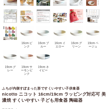
16cm ピ
16cm ブ
16cm イ
16cm グ
19cm ベ
ンク
ルー
エロー
リーン
ージュ
19cm グ
19cm サ
19cm ネ
レー
ーモンピ
イビー
ンク
ふちが内側すぼまった形ですくいやすい子供食器
nicotto ニコット 16cm/19cm ラッピング対応可 美
濃焼 すくいやすい 子ども用食器 陶磁器