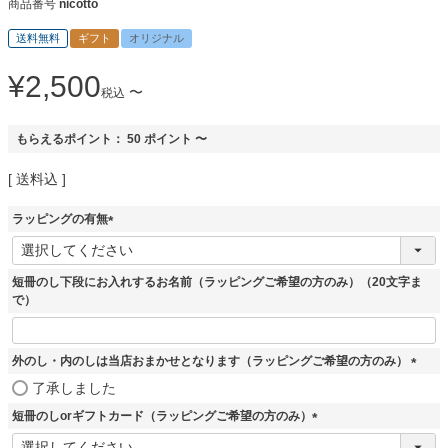
商品番号
nicotto
送料無料
ギフト
オリジナル
¥
2,500
〜
税込
もらえるポイント：
50
ポイント
〜
送料込
ラッピングの有無
(
必
須
短冊のし下段にお入れするお名前（ラッピングご希望の方のみ）（20文字ま
)
で）
外のし・内のしは当店おまかせとなります（ラッピングご希望の方のみ）
(
了承しました
必
短冊のしorギフトカード（ラッピングご希望の方のみ）
須
)
(