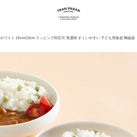
コット ホワイト 16cm/19cm ラッピング対応可 美濃焼 すくいやすい 子ども用食器 陶磁器