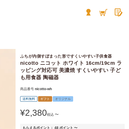
ふちが内側すぼまった形ですくいやすい子供食器
nicotto ニコット ホワイト 16cm/19cm ラ
ッピング対応可 美濃焼 すくいやすい 子ど
も用食器 陶磁器
商品番号
nicotto-wh
送料無料
ギフト
オリジナル
¥
2,380
〜
税込
もらえるポイント：
48
ポイント
〜