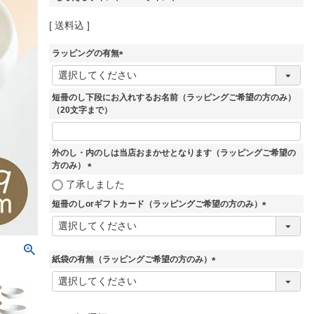
送料込
ラッピングの有無
(
必
須
短冊のし下段にお入れするお名前（ラッピングご希望の方のみ）
)
（20文字まで）
外のし・内のしは当店おまかせとなります（ラッピングご希望の
方のみ）
(
了承しました
必
短冊のしorギフトカード（ラッピングご希望の方のみ）
須
)
(
必
須
)
紙袋の有無（ラッピングご希望の方のみ）
(
必
須
)