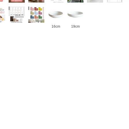
16cm
19cm