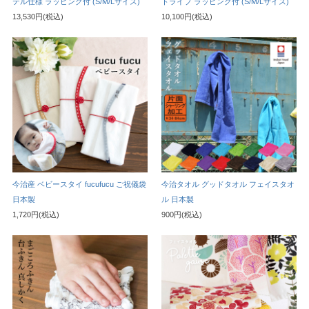
テル仕様 ラッピング付 (S/M/Lサイズ)
トライプ ラッピング付 (S/M/Lサイズ)
13,530円(税込)
10,100円(税込)
今治産 ベビースタイ fucufucu ご祝儀袋
今治タオル グッドタオル フェイスタオ
日本製
ル 日本製
1,720円(税込)
900円(税込)