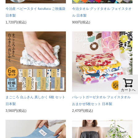
今治産 ベビースタイ fucufucu ご祝儀袋
今治タオル グッドタオル フェイスタオ
日本製
ル 日本製
1,720円(税込)
900円(税込)
カートへ
まごころ 台ふきん 真しかく 6枚 セット
パレットガーゼタオル フェイスタオル
日本製
おまかせ5枚セット 日本製
3,560円(税込)
2,470円(税込)