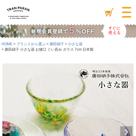
HOME
ブランドから選ぶ
廣田硝子
小さな器
廣田硝子 小さな器 お猪口 ぐい呑み ガラス 7cm 日本製