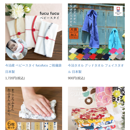
今治産 ベビースタイ fucufucu ご祝儀袋
今治タオル グッドタオル フェイスタオ
日本製
ル 日本製
1,720円(税込)
900円(税込)