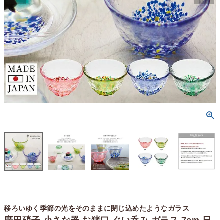
移ろいゆく季節の光をそのままに閉じ込めたようなガラス
廣田硝子 小さな器 お猪口 ぐい呑み ガラス 7cm 日