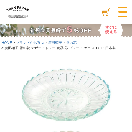
HOME
ブランドから選ぶ
廣田硝子
雪の花
廣田硝子 雪の花 デザートトレー 食器 器 プレート ガラス 17cm 日本製