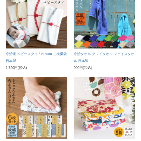
今治産 ベビースタイ fucufucu ご祝儀袋
今治タオル グッドタオル フェイスタオ
日本製
ル 日本製
1,720円(税込)
900円(税込)