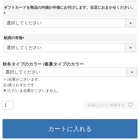
必
須
ギフトカードを商品の内側か外側にお付けします。当店におまかせください。
)
(
必
須
)
紙袋の有無
(
必
須
)
秋冬タイプのカラー
春夏タイプのカラー
○
在庫がございます。
△
残りわずかです。
✕
ただいま在庫がございません。
お気に入りに登録する
カートに入れる