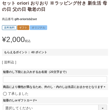
セット oriori おりおり ※ラッピング付き 新生活 母
の日 父の日 敬老の日
商品番号
gift-oriorisb2set
送料無料
ギフト
オリジナル
¥
2,000
税込
もらえるポイント：
40
ポイント
送料込
短冊のし下段にお入れするお名前（20文字まで）
商品により梱包が異なるため、外のし・内のしは当店におまかせとなります
(
了承しました
必
短冊のしorギフトカード
須
)
(