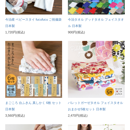
今治産 ベビースタイ fucufucu ご祝儀袋
今治タオル グッドタオル フェイスタオ
日本製
ル 日本製
1,720円(税込)
900円(税込)
まごころ 台ふきん 真しかく 6枚 セット
パレットガーゼタオル フェイスタオル
日本製
おまかせ5枚セット 日本製
3,560円(税込)
2,470円(税込)