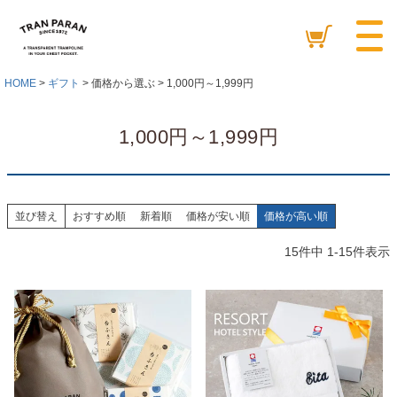
HOME
ギフト
価格から選ぶ
1,000円～1,999円
1,000円～1,999円
並び替え
おすすめ順
新着順
価格が安い順
価格が高い順
15
件中
1
-
15
件表示