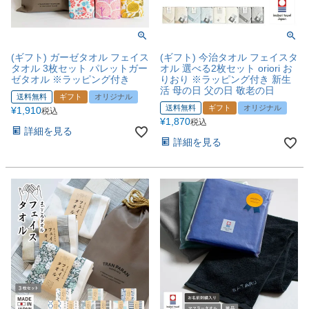
(ギフト) ガーゼタオル フェイス
(ギフト) 今治タオル フェイスタ
タオル 3枚セット パレットガー
オル 選べる2枚セット oriori お
ゼタオル ※ラッピング付き
りおり ※ラッピング付き 新生
活 母の日 父の日 敬老の日
送料無料
ギフト
オリジナル
送料無料
ギフト
オリジナル
¥
1,910
税込
¥
1,870
税込
詳細を見る
詳細を見る