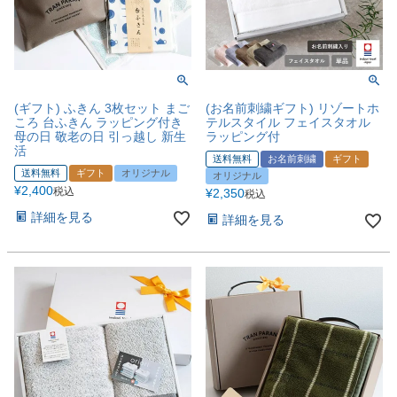
(ギフト) ふきん 3枚セット まご
(お名前刺繍ギフト) リゾートホ
ころ 台ふきん ラッピング付き
テルスタイル フェイスタオル
母の日 敬老の日 引っ越し 新生
ラッピング付
活
送料無料
お名前刺繍
ギフト
送料無料
ギフト
オリジナル
オリジナル
¥
2,400
税込
¥
2,350
税込
詳細を見る
詳細を見る