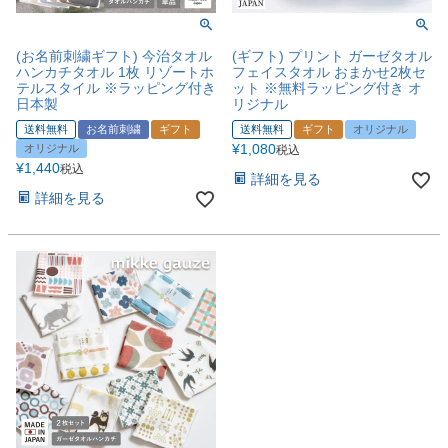
(お名前刺繍ギフト) 今治タオル
(ギフト) プリント ガーゼタオル
ハンカチタオル 1枚 リゾートホ
フェイスタオル おまかせ2枚セ
テルスタイル ※ラッピング付き
ット ※無料ラッピング付き オ
日本製
リジナル
送料無料
お名前刺繍
ギフト
送料無料
ギフト
オリジナル
¥
1,080
オリジナル
税込
¥
1,440
税込
詳細を見る
詳細を見る