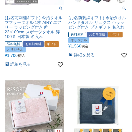
(お名前刺繍ギフト) 今治タオル
(お名前刺繍ギフト) 今治タオル
マフラータオル 1枚 AIRY エア
ハンドタオル リュクス ※ラッ
リー ラッピング付き 約
ピング付き プチギフト 名入れ
22×100cm スポーツタオル 綿
送料無料
お名前刺繍
ギフト
100％ 日本製 名入れ
オリジナル
送料無料
お名前刺繍
ギフト
¥
1,560
税込
オリジナル
詳細を見る
¥
1,700
税込
詳細を見る