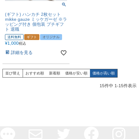
(ギフト) ハンカチ 2枚セット
mikke gauze ミッケガーゼ ※ラ
ッピング付き 個包装 プチギフ
ト 退職
送料無料
ギフト
オリジナル
¥
1,000
税込
詳細を見る
並び替え
おすすめ順
新着順
価格が安い順
価格が高い順
15
件中
1
-
15
件表示