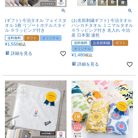
(ギフト) 今治タオル フェイスタ
(お名前刺繍ギフト) 今治タオル
オル 1枚 リゾートホテルスタイ
ハンカチタオル ミニマルタオル
ル ※ラッピング付き
※ラッピング付き 名入れ 今治
産 日本製 速乾
送料無料
ギフト
オリジナル
送料無料
お名前刺繍
ギフト
¥
1,550
税込
オリジナル
詳細を見る
¥
1,480
税込
詳細を見る