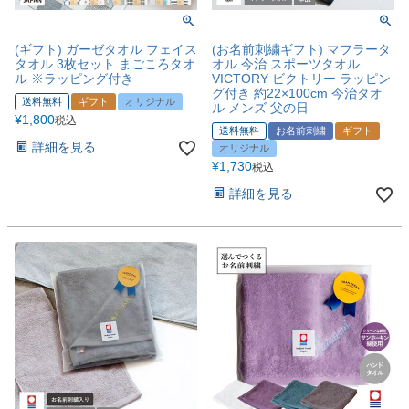
(ギフト) ガーゼタオル フェイス
(お名前刺繍ギフト) マフラータ
タオル 3枚セット まごころタオ
オル 今治 スポーツタオル
ル ※ラッピング付き
VICTORY ビクトリー ラッピン
グ付き 約22×100cm 今治タオ
送料無料
ギフト
オリジナル
ル メンズ 父の日
¥
1,800
税込
送料無料
お名前刺繍
ギフト
詳細を見る
オリジナル
¥
1,730
税込
詳細を見る