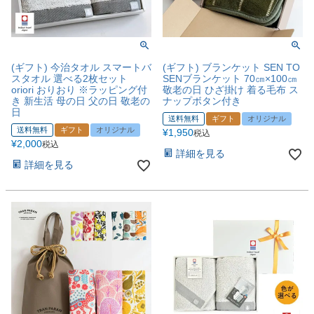
(ギフト) 今治タオル スマートバ
(ギフト) ブランケット SEN TO
スタオル 選べる2枚セット
SENブランケット 70㎝×100㎝
oriori おりおり ※ラッピング付
敬老の日 ひざ掛け 着る毛布 ス
き 新生活 母の日 父の日 敬老の
ナップボタン付き
日
送料無料
ギフト
オリジナル
送料無料
ギフト
オリジナル
¥
1,950
税込
¥
2,000
税込
詳細を見る
詳細を見る