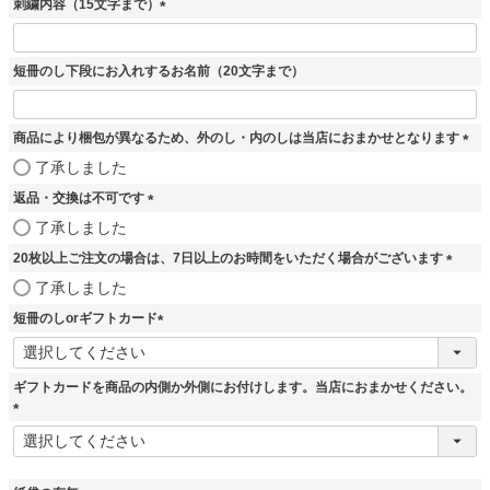
刺繍内容（15文字まで）
)
(
必
須
短冊のし下段にお入れするお名前（20文字まで）
)
商品により梱包が異なるため、外のし・内のしは当店におまかせとなります
(
了承しました
必
返品・交換は不可です
須
)
(
了承しました
必
20枚以上ご注文の場合は、7日以上のお時間をいただく場合がございます
須
)
(
了承しました
必
短冊のしorギフトカード
須
)
(
必
須
ギフトカードを商品の内側か外側にお付けします。当店におまかせください。
)
(
必
須
)