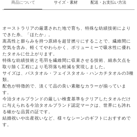
商品について
サイズ・素材
配送・お支払い方法
オーストラリアの厳選された地で育ち、特殊な紡績技術により
できた糸、「ほたか」。
嵩高性と膨らみを持つ原綿を超甘撚りにすることで、繊維間に
空気を含み、軽くてやわらかく、ボリューミーで吸水性に優れ
たタオルに仕上がります。
特殊な紡績技術と毛羽を繊維間に収束させる技術、細糸欠点を
取り除く工程により毛羽落ち軽減を実現しました。
サイズは、バスタオル・フェイスタオル・ハンカチタオルの3種
類。
配色が特徴的で、淡くて品の良い素敵なカラーが揃っていま
す。
今治タオルブランドの厳しい検査基準をクリアしたタオルだけ
に与えられる今治タオルブランド認定マークは、世界にも誇れ
る確かな品質の証です。
結婚祝いや出産祝いなど、様々なシーンのギフトにおすすめで
す。