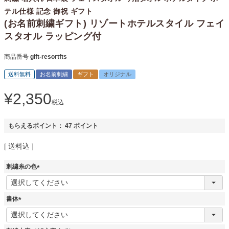
テル仕様 記念 御祝 ギフト
(お名前刺繍ギフト) リゾートホテルスタイル フェイ
スタオル ラッピング付
商品番号
gift-resortfts
送料無料
お名前刺繍
ギフト
オリジナル
¥
2,350
税込
もらえるポイント：
47
ポイント
送料込
刺繍糸の色
(
必
須
書体
)
(
必
須