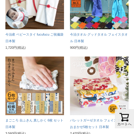
今治産 ベビースタイ fucufucu ご祝儀袋
今治タオル グッドタオル フェイスタオ
日本製
ル 日本製
1,720円(税込)
900円(税込)
まごころ 台ふきん 真しかく 6枚 セット
パレットガーゼタオル フェイスタオル
カートへ
日本製
おまかせ5枚セット 日本製
3,560円(税込)
2,470円(税込)