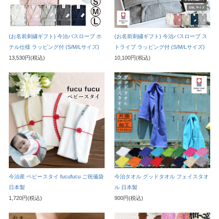
(お名前刺繍ギフト) 今治バスローブ ホ
(お名前刺繍ギフト) 今治バスローブ ス
テル仕様 ラッピング付 (S/M/Lサイズ)
トライプ ラッピング付 (S/M/Lサイズ)
13,530円(税込)
10,100円(税込)
今治産 ベビースタイ fucufucu ご祝儀袋
今治タオル グッドタオル フェイスタオ
日本製
ル 日本製
1,720円(税込)
900円(税込)