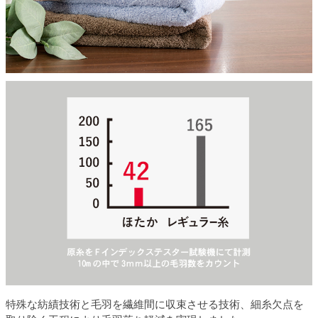
特殊な紡績技術と毛羽を繊維間に収束させる技術、細糸欠点を