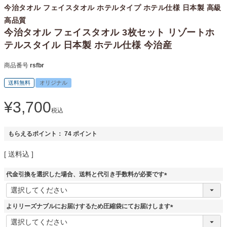
今治タオル フェイスタオル ホテルタイプ ホテル仕様 日本製 高級
高品質
今治タオル フェイスタオル 3枚セット リゾートホ
テルスタイル 日本製 ホテル仕様 今治産
商品番号
rsfbr
送料無料
オリジナル
¥
3,700
税込
もらえるポイント：
74
ポイント
送料込
代金引換を選択した場合、送料と代引き手数料が必要です
(
必
須
よりリーズナブルにお届けするため圧縮袋にてお届けします
)
(
必