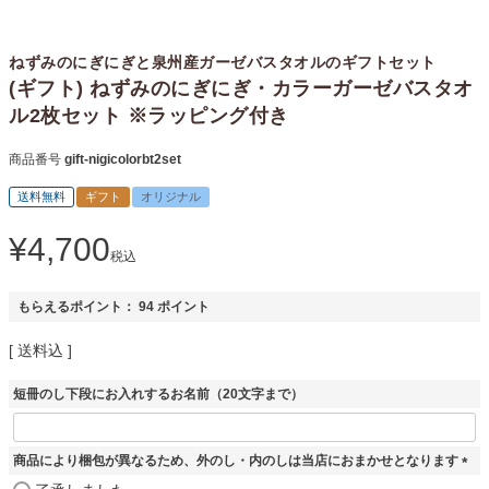
ねずみのにぎにぎと泉州産ガーゼバスタオルのギフトセット
(ギフト) ねずみのにぎにぎ・カラーガーゼバスタオ
ル2枚セット ※ラッピング付き
商品番号
gift-nigicolorbt2set
送料無料
ギフト
オリジナル
¥
4,700
税込
もらえるポイント：
94
ポイント
送料込
短冊のし下段にお入れするお名前（20文字まで）
商品により梱包が異なるため、外のし・内のしは当店におまかせとなります
(