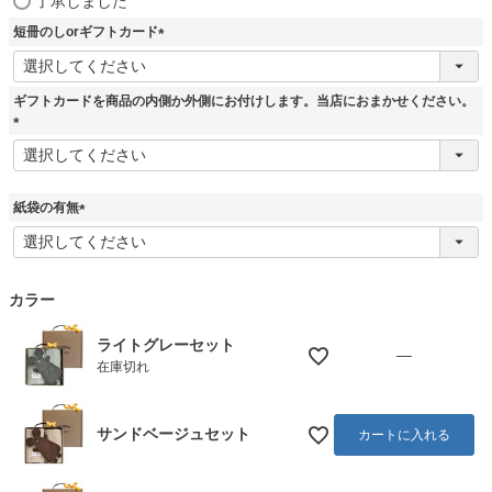
了承しました
必
短冊のしorギフトカード
須
)
(
必
須
ギフトカードを商品の内側か外側にお付けします。当店におまかせください。
)
(
必
須
)
紙袋の有無
(
必
須
)
カラー
ライトグレーセット
—
在庫切れ
サンドベージュセット
カートに入れる