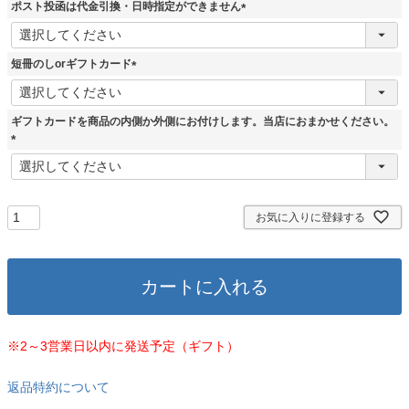
ポスト投函は代金引換・日時指定ができません
須
)
(
必
須
短冊のしorギフトカード
)
(
必
須
ギフトカードを商品の内側か外側にお付けします。当店におまかせください。
)
(
必
須
)
お気に入りに登録する
カートに入れる
※2～3営業日以内に発送予定（ギフト）
返品特約について