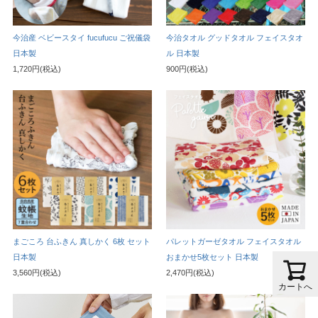
今治産 ベビースタイ fucufucu ご祝儀袋
今治タオル グッドタオル フェイスタオ
日本製
ル 日本製
1,720円(税込)
900円(税込)
まごころ 台ふきん 真しかく 6枚 セット
パレットガーゼタオル フェイスタオル
日本製
おまかせ5枚セット 日本製
3,560円(税込)
2,470円(税込)
カートへ