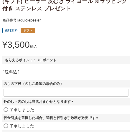
(ギフト) ピーラー 皮むき ライヨール ※ラッピング
付き ステンレス プレゼント
商品番号
laguiolepeeler
送料無料
ギフト
¥
3,500
税込
もらえるポイント：
70
ポイント
送料込
のしの下段（のしご希望の場合のみ）
外のし・内のしは当店おまかせとなります
(
了承しました
必
代金引換を選択した場合、送料と代引き手数料が必要です
須
)
(
了承しました
必