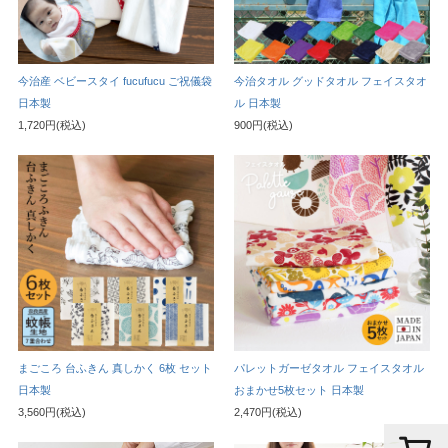
今治産 ベビースタイ fucufucu ご祝儀袋
今治タオル グッドタオル フェイスタオ
日本製
ル 日本製
1,720円(税込)
900円(税込)
まごころ 台ふきん 真しかく 6枚 セット
パレットガーゼタオル フェイスタオル
日本製
おまかせ5枚セット 日本製
3,560円(税込)
2,470円(税込)