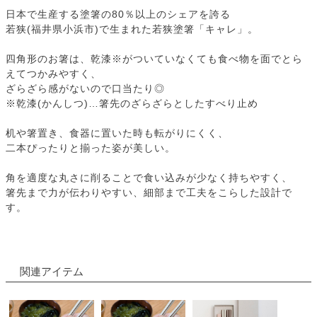
日本で生産する塗箸の80％以上のシェアを誇る
若狭(福井県小浜市)で生まれた若狭塗箸「キャレ」。
四角形のお箸は、乾漆※がついていなくても食べ物を面でとら
えてつかみやすく、
ざらざら感がないので口当たり◎
※乾漆(かんしつ)…箸先のざらざらとしたすべり止め
机や箸置き、食器に置いた時も転がりにくく、
二本ぴったりと揃った姿が美しい。
角を適度な丸さに削ることで食い込みが少なく持ちやすく、
箸先まで力が伝わりやすい、細部まで工夫をこらした設計で
す。
関連アイテム