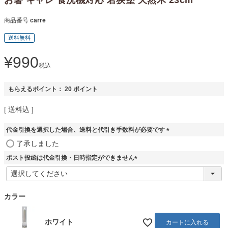
商品番号
carre
送料無料
¥
990
税込
もらえるポイント：
20
ポイント
送料込
代金引換を選択した場合、送料と代引き手数料が必要です
(
了承しました
必
ポスト投函は代金引換・日時指定ができません
須
)
(
必
須
カラー
)
ホワイト
カートに入れる