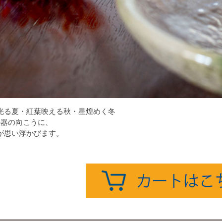
光る夏・紅葉映える秋・星煌めく冬
の器の向こうに、
が思い浮かびます。