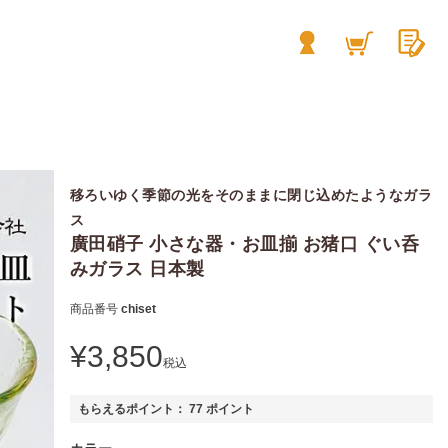
移ろいゆく季節の光をそのままに閉じ込めたようなガラ
ス
廣田硝子 小さな器・お皿揃 お猪口 ぐい呑
みガラス 日本製
商品番号
chiset
¥
3,850
税込
もらえるポイント：
77
ポイント