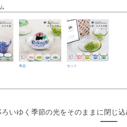
ム
単品
セット
移ろいゆく季節の光をそのままに閉じ込