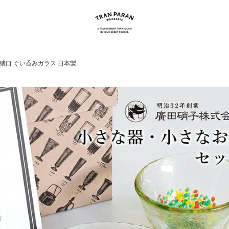
猪口 ぐい呑みガラス 日本製