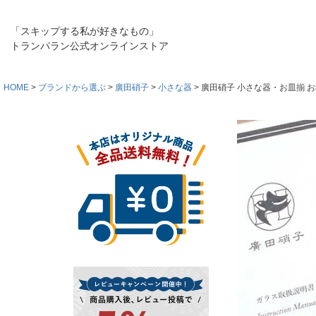
「スキップする私が好きなもの」
トランパラン公式オンラインストア
HOME
ブランドから選ぶ
廣田硝子
小さな器
廣田硝子 小さな器・お皿揃 お